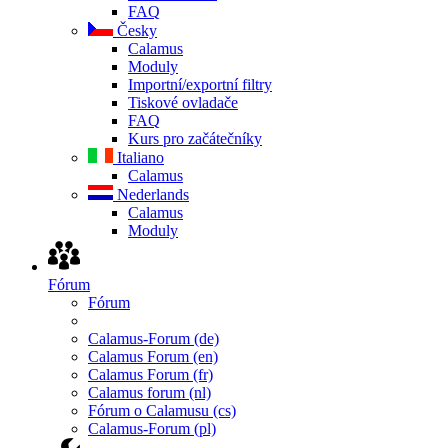
FAQ
Česky
Calamus
Moduly
Importní/exportní filtry
Tiskové ovladače
FAQ
Kurs pro začátečníky
Italiano
Calamus
Nederlands
Calamus
Moduly
Fórum
Fórum
Calamus-Forum (de)
Calamus Forum (en)
Calamus Forum (fr)
Calamus forum (nl)
Fórum o Calamusu (cs)
Calamus-Forum (pl)