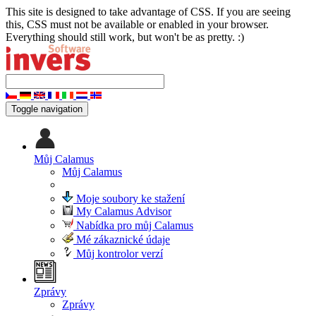
This site is designed to take advantage of CSS. If you are seeing
this, CSS must not be available or enabled in your browser.
Everything should still work, but won't be as pretty. :)
Toggle navigation
Můj Calamus
Můj Calamus
Moje soubory ke stažení
My Calamus Advisor
Nabídka pro můj Calamus
Mé zákaznické údaje
Můj kontrolor verzí
Zprávy
Zprávy