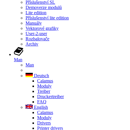
Příslušenství SL
Demoverze modulů
Lite edition
Příslušenství lite edition
Manuály
Vektorové grafiky
User-2-user
Rozbalovače
Archiv
Man
Man
Deutsch
Calamus
Moduly
Treiber
Druckertreiber
FAQ
English
Calamus
Moduly
Drivers
Printer drivers