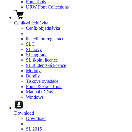
Font Tools
URW Font Collections
Ceník-objednávka
Ceník-objednávka
lite edition registrace
SLC
SL nový
SL upgrade
SL školní licence
SL studentská licence
Moduly
Bundly
Tiskové ovladače
Fonts & Font Tools
Manuál tištčný
Windows
Download
Download
SL 2015