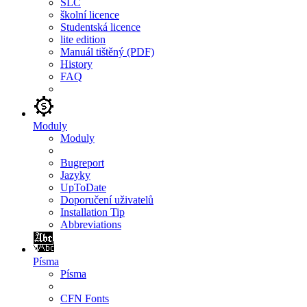
SLC
školní licence
Studentská licence
lite edition
Manuál tištěný (PDF)
History
FAQ
Moduly
Moduly
Bugreport
Jazyky
UpToDate
Doporučení uživatelů
Installation Tip
Abbreviations
Písma
Písma
CFN Fonts