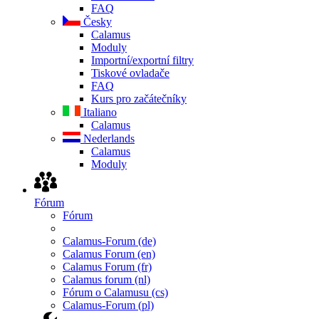
FAQ
Česky
Calamus
Moduly
Importní/exportní filtry
Tiskové ovladače
FAQ
Kurs pro začátečníky
Italiano
Calamus
Nederlands
Calamus
Moduly
Fórum
Fórum
Calamus-Forum (de)
Calamus Forum (en)
Calamus Forum (fr)
Calamus forum (nl)
Fórum o Calamusu (cs)
Calamus-Forum (pl)