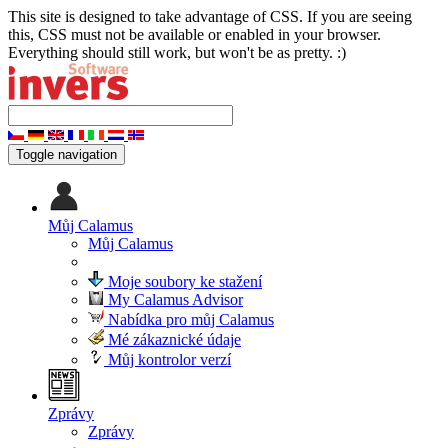
This site is designed to take advantage of CSS. If you are seeing
this, CSS must not be available or enabled in your browser.
Everything should still work, but won't be as pretty. :)
Toggle navigation
Můj Calamus
Můj Calamus
Moje soubory ke stažení
My Calamus Advisor
Nabídka pro můj Calamus
Mé zákaznické údaje
Můj kontrolor verzí
Zprávy
Zprávy