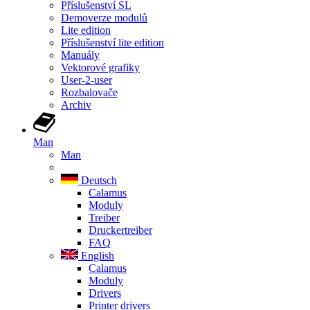
Příslušenství SL
Demoverze modulů
Lite edition
Příslušenství lite edition
Manuály
Vektorové grafiky
User-2-user
Rozbalovače
Archiv
Man
Man
Deutsch
Calamus
Moduly
Treiber
Druckertreiber
FAQ
English
Calamus
Moduly
Drivers
Printer drivers