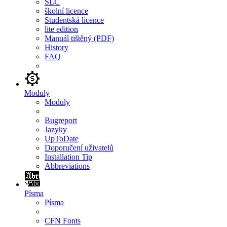
SLC
školní licence
Studentská licence
lite edition
Manuál tištěný (PDF)
History
FAQ
Moduly
Moduly
Bugreport
Jazyky
UpToDate
Doporučení uživatelů
Installation Tip
Abbreviations
Písma
Písma
CFN Fonts