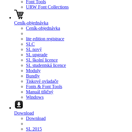
Font Tools
URW Font Collections
Ceník-objednávka
Ceník-objednávka
lite edition registrace
SLC
SL nový
SL upgrade
SL školní licence
SL studentská licence
Moduly
Bundly
Tiskové ovladače
Fonts & Font Tools
Manuál tištčný
Windows
Download
Download
SL 2015