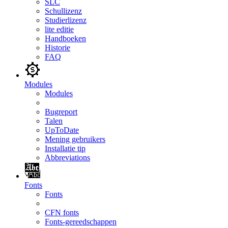
SLC
Schullizenz
Studierlizenz
lite editie
Handboeken
Historie
FAQ
Modules
Modules
Bugreport
Talen
UpToDate
Mening gebruikers
Installatie tip
Abbreviations
Fonts
Fonts
CFN fonts
Fonts-gereedschappen