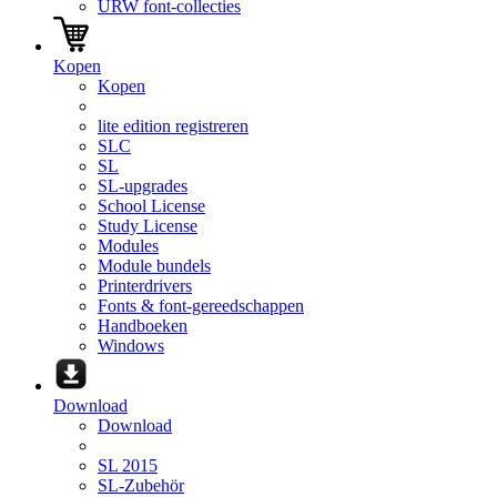
URW font-collecties
Kopen
Kopen
lite edition registreren
SLC
SL
SL-upgrades
School License
Study License
Modules
Module bundels
Printerdrivers
Fonts & font-gereedschappen
Handboeken
Windows
Download
Download
SL 2015
SL-Zubehör