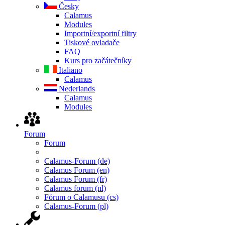
Česky
Calamus
Modules
Importní/exportní filtry
Tiskové ovladače
FAQ
Kurs pro začátečníky
Italiano
Calamus
Nederlands
Calamus
Modules
Forum
Forum
Calamus-Forum (de)
Calamus Forum (en)
Calamus Forum (fr)
Calamus forum (nl)
Fórum o Calamusu (cs)
Calamus-Forum (pl)