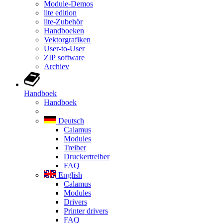
Module-Demos
lite edition
lite-Zubehör
Handboeken
Vektorgrafiken
User-to-User
ZIP software
Archiev
Handboek
Handboek
Deutsch
Calamus
Modules
Treiber
Druckertreiber
FAQ
English
Calamus
Modules
Drivers
Printer drivers
FAQ