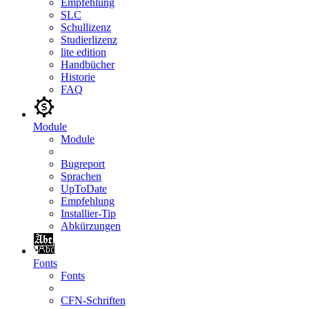
Empfehlung
SLC
Schullizenz
Studierlizenz
lite edition
Handbücher
Historie
FAQ
Module
Module
Bugreport
Sprachen
UpToDate
Empfehlung
Installier-Tip
Abkürzungen
Fonts
Fonts
CFN-Schriften