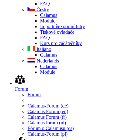
FAQ
Česky
Calamus
Module
Importní/exportní filtry
Tiskové ovladače
FAQ
Kurs pro začátečníky
Italiano
Calamus
Nederlands
Calamus
Module
Forum
Forum
Calamus-Forum (de)
Calamus Forum (en)
Calamus Forum (fr)
Calamus forum (nl)
Fórum o Calamusu (cs)
Calamus-Forum (pl)