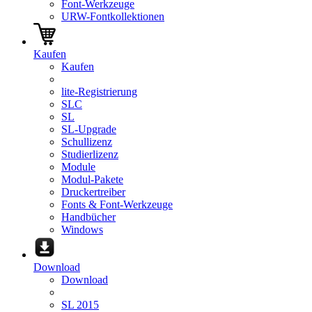
Font-Werkzeuge
URW-Fontkollektionen
Kaufen
Kaufen
lite-Registrierung
SLC
SL
SL-Upgrade
Schullizenz
Studierlizenz
Module
Modul-Pakete
Druckertreiber
Fonts & Font-Werkzeuge
Handbücher
Windows
Download
Download
SL 2015