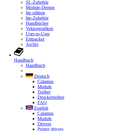
SL-Zubehör
Module-Demos
lite edition
lite-Zubehör
Handbücher
Vektorgrafiken
User-to-User
Entpacker
Archiv
Handbuch
Handbuch
Deutsch
Calamus
Module
Treiber
Druckertreiber
FAQ
English
Calamus
Module
Drivers
Printer drivers