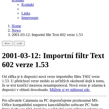
Kontakt
Kontakt
Links
Impressum
Home
News
2001-03-12: Importní filtr Text 602 verze 1.53
2001-03-12: Importní filtr Text
602 verze 1.53
Od zítřka je k dispozici nová verze importního filtru T602 verze
1.53. U předchozí verze mohlo za určitžých okolností dojít k tomu,
že se text končící mezerou nenaimportoval. Nová verze je zdarma k
dispozici v oblasti downloadu.
Můžete si jej stáhnout zde.
Pro uživatele Calamusu na PC doporučujeme prozkoumat MS-
Office kompatibilní soupravu kancelářského software PC Suite