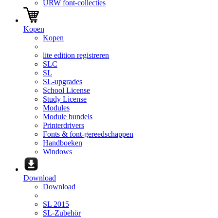
URW font-collecties
Kopen
Kopen
lite edition registreren
SLC
SL
SL-upgrades
School License
Study License
Modules
Module bundels
Printerdrivers
Fonts & font-gereedschappen
Handboeken
Windows
Download
Download
SL 2015
SL-Zubehör