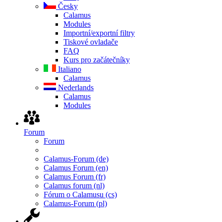
Česky
Calamus
Modules
Importní/exportní filtry
Tiskové ovladače
FAQ
Kurs pro začátečníky
Italiano
Calamus
Nederlands
Calamus
Modules
Forum
Forum
Calamus-Forum (de)
Calamus Forum (en)
Calamus Forum (fr)
Calamus forum (nl)
Fórum o Calamusu (cs)
Calamus-Forum (pl)