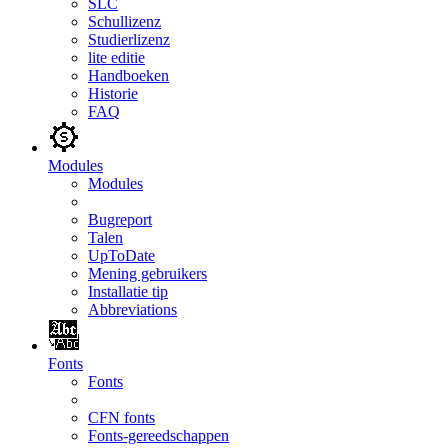
SLC
Schullizenz
Studierlizenz
lite editie
Handboeken
Historie
FAQ
Modules
Modules
Bugreport
Talen
UpToDate
Mening gebruikers
Installatie tip
Abbreviations
Fonts
Fonts
CFN fonts
Fonts-gereedschappen