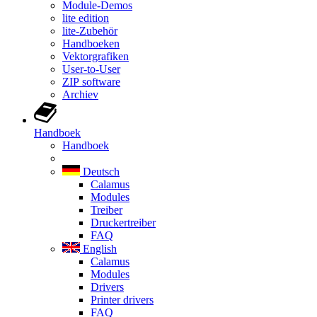
Module-Demos
lite edition
lite-Zubehör
Handboeken
Vektorgrafiken
User-to-User
ZIP software
Archiev
Handboek
Handboek
Deutsch
Calamus
Modules
Treiber
Druckertreiber
FAQ
English
Calamus
Modules
Drivers
Printer drivers
FAQ