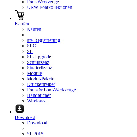
Font-Werkzeuge
URW-Fontkollektionen
Kaufen
Kaufen
lite-Registrierung
SLC
SL
SL-Upgrade
Schullizenz
Studierlizenz
Module
Modul-Pakete
Druckertreiber
Fonts & Font-Werkzeuge
Handbücher
Windows
Download
Download
SL 2015