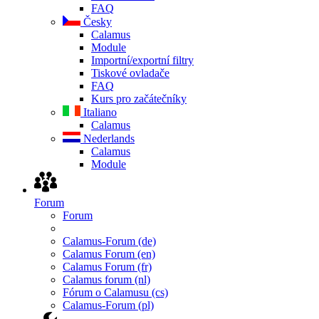
FAQ
Česky
Calamus
Module
Importní/exportní filtry
Tiskové ovladače
FAQ
Kurs pro začátečníky
Italiano
Calamus
Nederlands
Calamus
Module
Forum
Forum
Calamus-Forum (de)
Calamus Forum (en)
Calamus Forum (fr)
Calamus forum (nl)
Fórum o Calamusu (cs)
Calamus-Forum (pl)