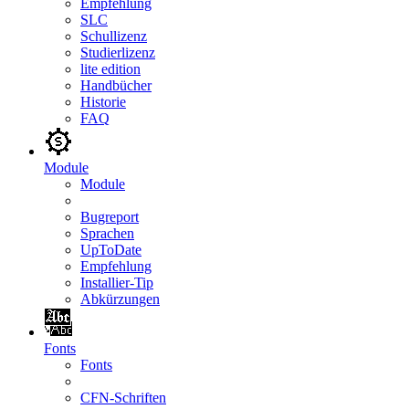
Empfehlung
SLC
Schullizenz
Studierlizenz
lite edition
Handbücher
Historie
FAQ
Module
Module
Bugreport
Sprachen
UpToDate
Empfehlung
Installier-Tip
Abkürzungen
Fonts
Fonts
CFN-Schriften