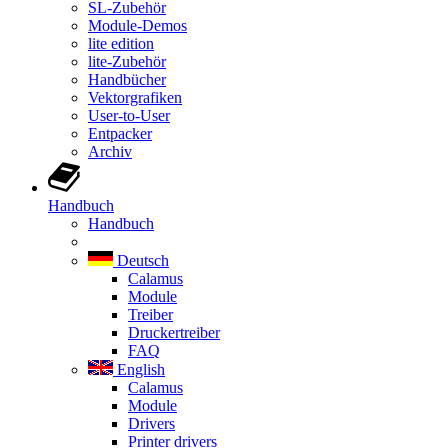
SL-Zubehör
Module-Demos
lite edition
lite-Zubehör
Handbücher
Vektorgrafiken
User-to-User
Entpacker
Archiv
Handbuch
Handbuch
Deutsch
Calamus
Module
Treiber
Druckertreiber
FAQ
English
Calamus
Module
Drivers
Printer drivers