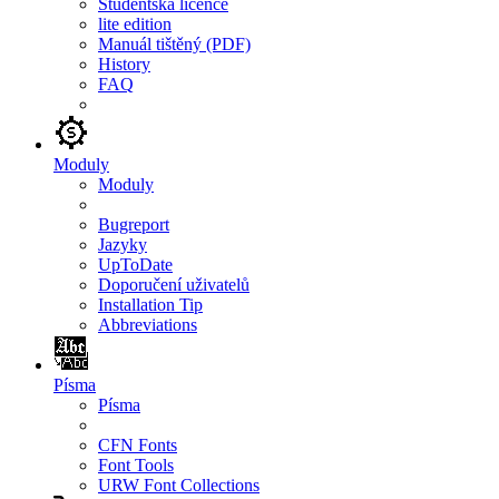
Studentská licence
lite edition
Manuál tištěný (PDF)
History
FAQ
Moduly
Moduly
Bugreport
Jazyky
UpToDate
Doporučení uživatelů
Installation Tip
Abbreviations
Písma
Písma
CFN Fonts
Font Tools
URW Font Collections