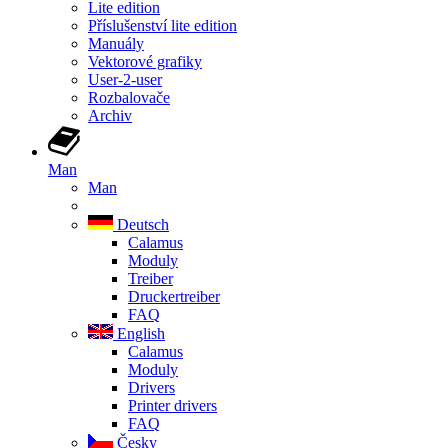
Lite edition
Příslušenství lite edition
Manuály
Vektorové grafiky
User-2-user
Rozbalovače
Archiv
Man
Man
Deutsch
Calamus
Moduly
Treiber
Druckertreiber
FAQ
English
Calamus
Moduly
Drivers
Printer drivers
FAQ
Česky