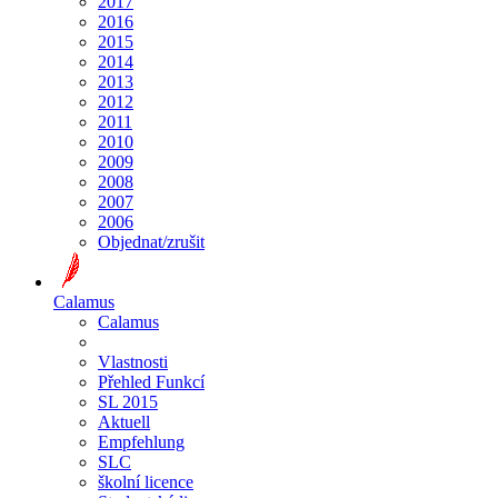
2017
2016
2015
2014
2013
2012
2011
2010
2009
2008
2007
2006
Objednat/zrušit
Calamus
Calamus
Vlastnosti
Přehled Funkcí
SL 2015
Aktuell
Empfehlung
SLC
školní licence