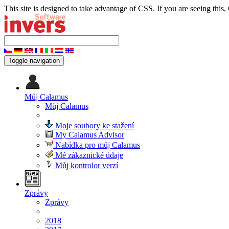
This site is designed to take advantage of CSS. If you are seeing this,
Toggle navigation
Můj Calamus
Můj Calamus
Moje soubory ke stažení
My Calamus Advisor
Nabídka pro můj Calamus
Mé zákaznické údaje
Můj kontrolor verzí
Zprávy
Zprávy
2018