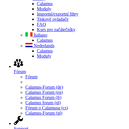
Calamus
Moduly
Importní/exportní filtry
Tiskové ovladače
FAQ
Kurs pro začátečníky
Italiano
Calamus
Nederlands
Calamus
Moduly
Fórum
Fórum
Calamus-Forum (de)
Calamus Forum (en)
Calamus Forum (fr)
Calamus forum (nl)
Fórum o Calamusu (cs)
Calamus-Forum (pl)
Support