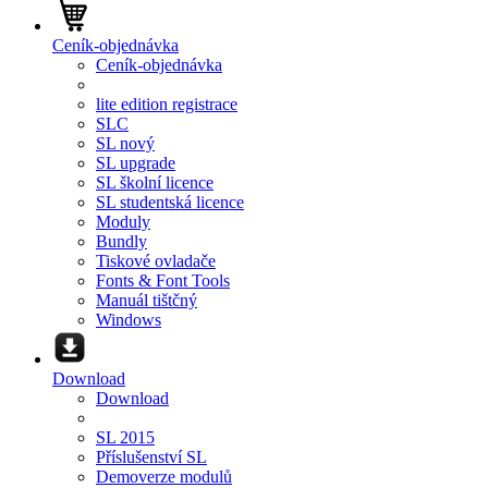
Ceník-objednávka
Ceník-objednávka
lite edition registrace
SLC
SL nový
SL upgrade
SL školní licence
SL studentská licence
Moduly
Bundly
Tiskové ovladače
Fonts & Font Tools
Manuál tištčný
Windows
Download
Download
SL 2015
Příslušenství SL
Demoverze modulů