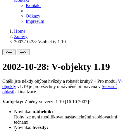
Kontakt
Kontakt
Odkazy
Impresum
Home
Zprávy
2002-10-28: V-objekty 1.19
2002-10-28: V-objekty 1.19
Chtěli jste někdy ohýbat hvězdy a rohatět kruhy? – Pro modul
V-
objekty
v1.19 je pro všechny oprávněné připravena v
Servisní
oblasti
aktualizace..
V-objekty:
Změny ve verze 1.19 [16.10.2002]:
Novinka:
n-úhelník:
Rohy lze nyní modifikovat nastavitelnými zaoblovacími
tečnami.
Novinka:
hvězdy: