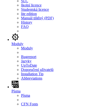
SLC
školní licence
Studentská licence
lite edition
Manuál tištěný (PDF)
History
FAQ
Moduly
Moduly
Bugreport
Jazyky
UpToDate
Doporučení uživatelů
Installation Tip
Abbreviations
Písma
Písma
CFN Fonts