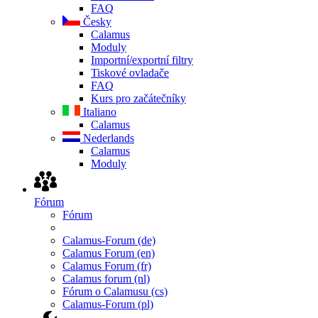
FAQ
Česky
Calamus
Moduly
Importní/exportní filtry
Tiskové ovladače
FAQ
Kurs pro začátečníky
Italiano
Calamus
Nederlands
Calamus
Moduly
Fórum
Fórum
Calamus-Forum (de)
Calamus Forum (en)
Calamus Forum (fr)
Calamus forum (nl)
Fórum o Calamusu (cs)
Calamus-Forum (pl)