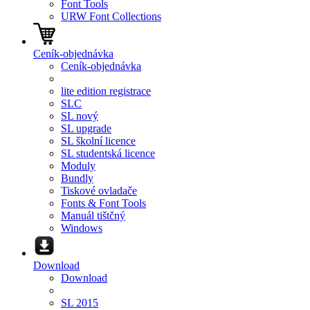
Font Tools
URW Font Collections
Ceník-objednávka
Ceník-objednávka
lite edition registrace
SLC
SL nový
SL upgrade
SL školní licence
SL studentská licence
Moduly
Bundly
Tiskové ovladače
Fonts & Font Tools
Manuál tištčný
Windows
Download
Download
SL 2015