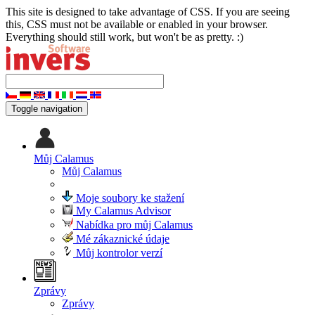
This site is designed to take advantage of CSS. If you are seeing
this, CSS must not be available or enabled in your browser.
Everything should still work, but won't be as pretty. :)
Toggle navigation
Můj Calamus
Můj Calamus
Moje soubory ke stažení
My Calamus Advisor
Nabídka pro můj Calamus
Mé zákaznické údaje
Můj kontrolor verzí
Zprávy
Zprávy