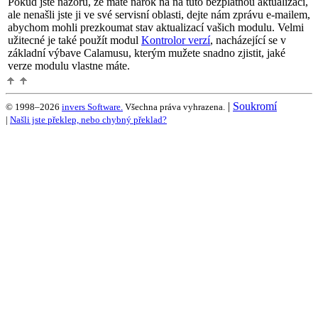
Pokud jste názoru, že máte nárok na na tuto bezplatnou aktualizaci,
ale nenašli jste ji ve své servisní oblasti, dejte nám zprávu e-mailem,
abychom mohli prezkoumat stav aktualizací vašich modulu. Velmi
užitecné je také použít modul
Kontrolor verzí
, nacházející se v
základní výbave Calamusu, kterým mužete snadno zjistit, jaké
verze modulu vlastne máte.
|
Soukromí
© 1998–2026
invers Software.
Všechna práva vyhrazena.
|
Našli jste překlep, nebo chybný překlad?