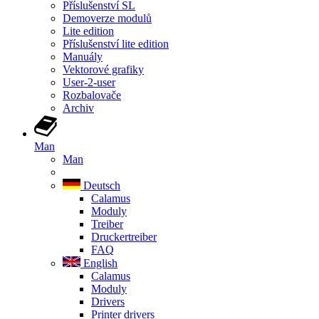
Příslušenství SL
Demoverze modulů
Lite edition
Příslušenství lite edition
Manuály
Vektorové grafiky
User-2-user
Rozbalovače
Archiv
Man
Man
Deutsch
Calamus
Moduly
Treiber
Druckertreiber
FAQ
English
Calamus
Moduly
Drivers
Printer drivers