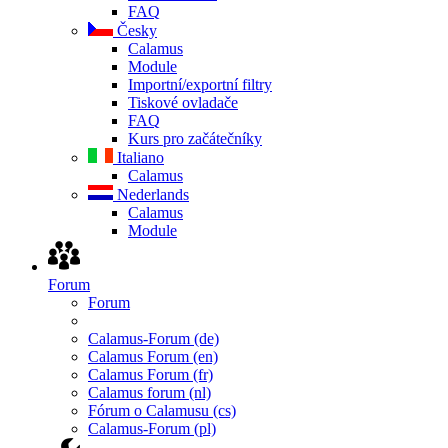
FAQ
Česky
Calamus
Module
Importní/exportní filtry
Tiskové ovladače
FAQ
Kurs pro začátečníky
Italiano
Calamus
Nederlands
Calamus
Module
Forum
Forum
Calamus-Forum (de)
Calamus Forum (en)
Calamus Forum (fr)
Calamus forum (nl)
Fórum o Calamusu (cs)
Calamus-Forum (pl)