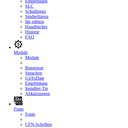
Empfehlung
SLC
Schullizenz
Studierlizenz
lite edition
Handbücher
Historie
FAQ
Module
Module
Bugreport
Sprachen
UpToDate
Empfehlung
Installier-Tip
Abkürzungen
Fonts
Fonts
CFN-Schriften