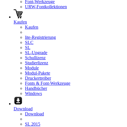
Font-Werkzeuge
URW-Fontkollektionen
Kaufen
Kaufen
lite-Registrierung
SLC
SL
SL-Upgrade
Schullizenz
Studierlizenz
Module
Modul-Pakete
Druckertreiber
Fonts & Font-Werkzeuge
Handbücher
Windows
Download
Download
SL 2015