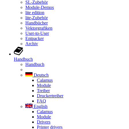
SL-Zubehör
Module-Demos
lite edition
lite-Zubehör
Handbücher
Vektorgrafiken
User-to-User
Entpacker
Archiv
Handbuch
Handbuch
Deutsch
Calamus
Module
Treiber
Druckertreiber
FAQ
English
Calamus
Module
Drivers
Printer drivers