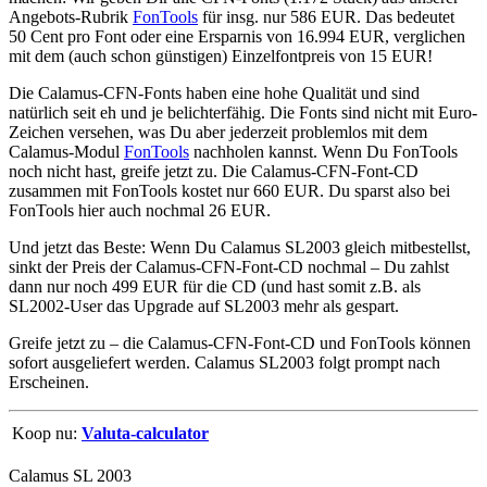
Angebots-Rubrik
FonTools
für
insg. nur 586 EUR.
Das bedeutet
50 Cent pro Font
oder eine
Ersparnis von 16.994 EUR,
verglichen
mit dem (auch schon günstigen) Einzelfontpreis von 15 EUR!
Die Calamus-CFN-Fonts haben eine hohe Qualität und sind
natürlich seit eh und je belichterfähig. Die Fonts sind nicht mit Euro-
Zeichen versehen, was Du aber jederzeit problemlos mit dem
Calamus-Modul
FonTools
nachholen kannst. Wenn Du FonTools
noch nicht hast, greife jetzt zu. Die Calamus-CFN-Font-CD
zusammen mit FonTools kostet nur 660 EUR. Du sparst also bei
FonTools hier auch nochmal 26 EUR.
Und jetzt das Beste: Wenn Du Calamus SL2003 gleich mitbestellst,
sinkt der Preis der Calamus-CFN-Font-CD nochmal – Du zahlst
dann nur noch 499 EUR für die CD (und hast somit z.B. als
SL2002-User das Upgrade auf SL2003 mehr als gespart.
Greife jetzt zu – die Calamus-CFN-Font-CD und FonTools können
sofort ausgeliefert werden. Calamus SL2003 folgt prompt nach
Erscheinen.
Koop nu:
Valuta-calculator
Calamus SL 2003