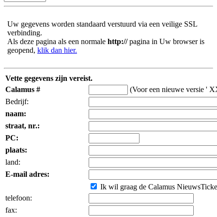
Uw gegevens worden standaard verstuurd via een veilige SSL
verbinding.
Als deze pagina als een normale
http://
pagina in Uw browser is
geopend,
klik dan hier.
Vette gegevens zijn vereist.
Calamus #
(Voor een nieuwe versie ' X
Bedrijf:
naam:
straat, nr.:
PC:
plaats:
land:
E-mail adres:
Ik wil graag de Calamus NieuwsTicker 
telefoon:
fax: