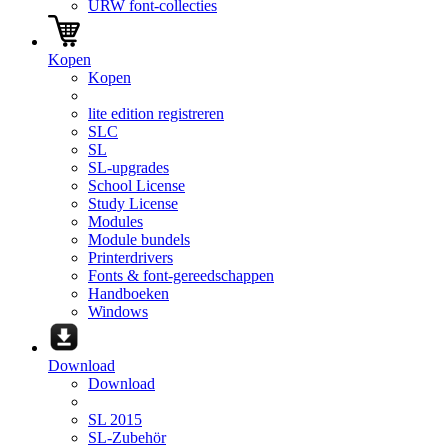
URW font-collecties
Kopen
Kopen
lite edition registreren
SLC
SL
SL-upgrades
School License
Study License
Modules
Module bundels
Printerdrivers
Fonts & font-gereedschappen
Handboeken
Windows
Download
Download
SL 2015
SL-Zubehör