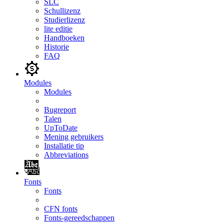
SLC
Schullizenz
Studierlizenz
lite editie
Handboeken
Historie
FAQ
Modules
Modules
Bugreport
Talen
UpToDate
Mening gebruikers
Installatie tip
Abbreviations
Fonts
Fonts
CFN fonts
Fonts-gereedschappen