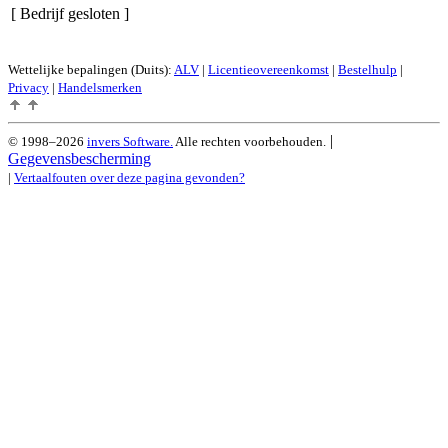
[ Bedrijf gesloten ]
Wettelijke bepalingen (Duits):
ALV
|
Licentieovereenkomst
|
Bestelhulp
|
Privacy
|
Handelsmerken
|
© 1998–2026
invers Software.
Alle rechten voorbehouden.
Gegevensbescherming
|
Vertaalfouten over deze pagina gevonden?