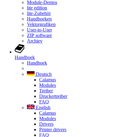
Module-Demos
lite edition
lite-Zubehör
Handboeken
Vektorgrafiken
User-to-User
ZIP software
Archiev
Handboek
Handboek
Deutsch
Calamus
Modules
Treiber
Druckertreiber
FAQ
English
Calamus
Modules
Drivers
Printer drivers
FAQ