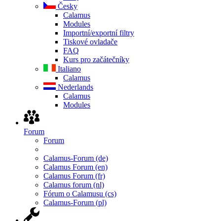
Česky
Calamus
Modules
Importní/exportní filtry
Tiskové ovladače
FAQ
Kurs pro začátečníky
Italiano
Calamus
Nederlands
Calamus
Modules
Forum
Forum
Calamus-Forum (de)
Calamus Forum (en)
Calamus Forum (fr)
Calamus forum (nl)
Fórum o Calamusu (cs)
Calamus-Forum (pl)