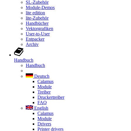
SL-Zubehör
Module-Demos
lite edition
lite-Zubehör
Handbücher
Vektorgrafiken
User-to-User
Entpacker
Archiv
Handbuch
Handbuch
Deutsch
Calamus
Module
Treiber
Druckertreiber
FAQ
English
Calamus
Module
Drivers
Printer drivers