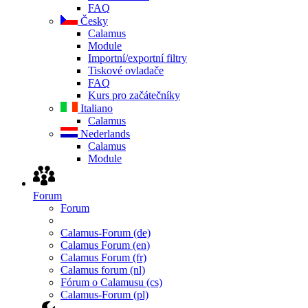
FAQ
Česky
Calamus
Module
Importní/exportní filtry
Tiskové ovladače
FAQ
Kurs pro začátečníky
Italiano
Calamus
Nederlands
Calamus
Module
Forum
Forum
Calamus-Forum (de)
Calamus Forum (en)
Calamus Forum (fr)
Calamus forum (nl)
Fórum o Calamusu (cs)
Calamus-Forum (pl)