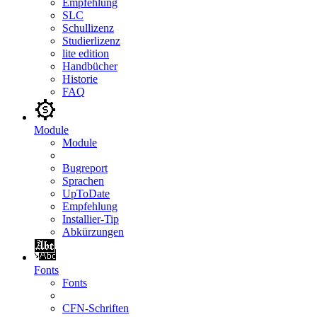
Empfehlung
SLC
Schullizenz
Studierlizenz
lite edition
Handbücher
Historie
FAQ
Module
Module
Bugreport
Sprachen
UpToDate
Empfehlung
Installier-Tip
Abkürzungen
Fonts
Fonts
CFN-Schriften