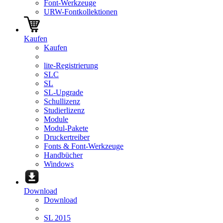
Font-Werkzeuge
URW-Fontkollektionen
Kaufen
Kaufen
lite-Registrierung
SLC
SL
SL-Upgrade
Schullizenz
Studierlizenz
Module
Modul-Pakete
Druckertreiber
Fonts & Font-Werkzeuge
Handbücher
Windows
Download
Download
SL 2015