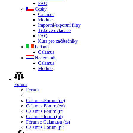
FAQ
Česky
Calamus
Module
Importní/exportní filtry
Tiskové ovladače
FAQ
Kurs pro začátečníky
Italiano
Calamus
Nederlands
Calamus
Module
Forum
Forum
Calamus-Forum (de)
Calamus Forum (en)
Calamus Forum (fr)
Calamus forum (nl)
Fórum o Calamusu (cs)
Calamus-Forum (pl)