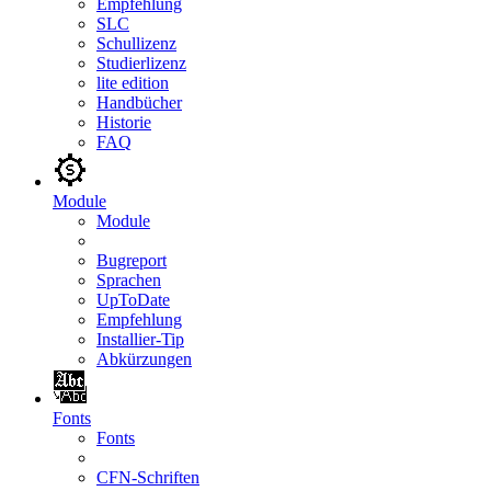
Empfehlung
SLC
Schullizenz
Studierlizenz
lite edition
Handbücher
Historie
FAQ
Module
Module
Bugreport
Sprachen
UpToDate
Empfehlung
Installier-Tip
Abkürzungen
Fonts
Fonts
CFN-Schriften