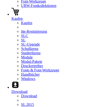
Font-Werkzeuge
URW-Fontkollektionen
Kaufen
Kaufen
lite-Registrierung
SLC
SL
SL-Upgrade
Schullizenz
Studierlizenz
Module
Modul-Pakete
Druckertreiber
Fonts & Font-Werkzeuge
Handbücher
Windows
Download
Download
SL 2015