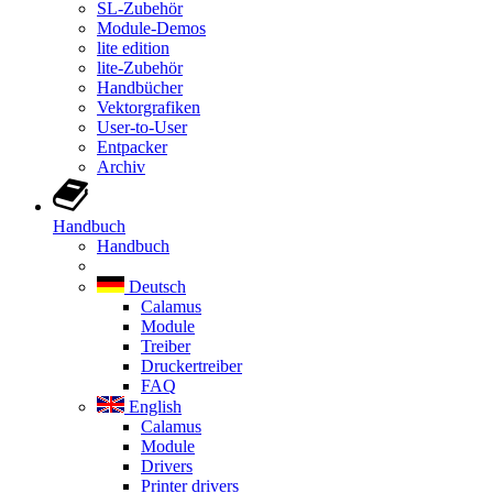
SL-Zubehör
Module-Demos
lite edition
lite-Zubehör
Handbücher
Vektorgrafiken
User-to-User
Entpacker
Archiv
Handbuch
Handbuch
Deutsch
Calamus
Module
Treiber
Druckertreiber
FAQ
English
Calamus
Module
Drivers
Printer drivers