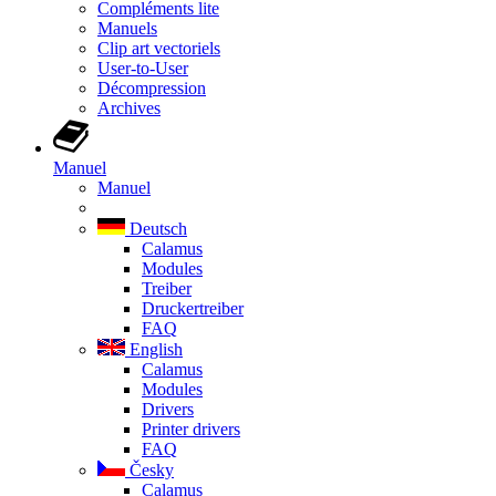
Compléments lite
Manuels
Clip art vectoriels
User-to-User
Décompression
Archives
Manuel
Manuel
Deutsch
Calamus
Modules
Treiber
Druckertreiber
FAQ
English
Calamus
Modules
Drivers
Printer drivers
FAQ
Česky
Calamus