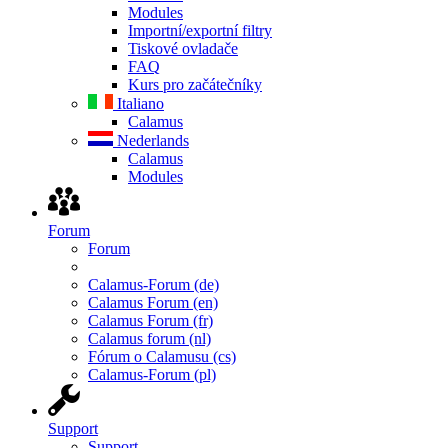
Modules
Importní/exportní filtry
Tiskové ovladače
FAQ
Kurs pro začátečníky
Italiano
Calamus
Nederlands
Calamus
Modules
Forum
Forum
Calamus-Forum (de)
Calamus Forum (en)
Calamus Forum (fr)
Calamus forum (nl)
Fórum o Calamusu (cs)
Calamus-Forum (pl)
Support
Support