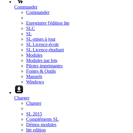
Commander
Commander
Enregistrer l'édition lite
SLC
SL
SL-mises à jour
SL Licence-école
SL Licence-étudiant
Modules
Modules par lots
Pilotes imprimantes
Fontes & Outils
Manuels
Windows
Charger
Charger
SL 2015
Compléments SL
Démos modules
lite edition