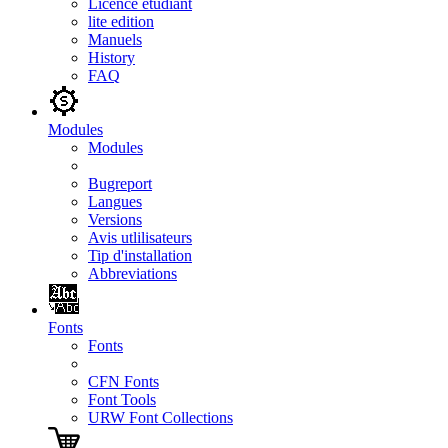
Licence étudiant
lite edition
Manuels
History
FAQ
Modules
Modules
Bugreport
Langues
Versions
Avis utlilisateurs
Tip d'installation
Abbreviations
Fonts
Fonts
CFN Fonts
Font Tools
URW Font Collections