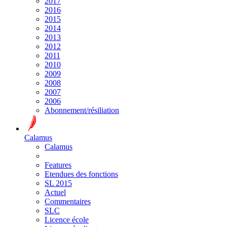
2017
2016
2015
2014
2013
2012
2011
2010
2009
2008
2007
2006
Abonnement/résiliation
Calamus
Calamus
Features
Etendues des fonctions
SL 2015
Actuel
Commentaires
SLC
Licence école