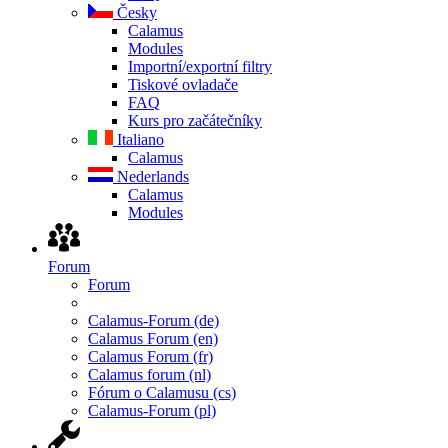
Česky
Calamus
Modules
Importní/exportní filtry
Tiskové ovladače
FAQ
Kurs pro začátečníky
Italiano
Calamus
Nederlands
Calamus
Modules
Forum
Forum
Calamus-Forum (de)
Calamus Forum (en)
Calamus Forum (fr)
Calamus forum (nl)
Fórum o Calamusu (cs)
Calamus-Forum (pl)