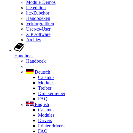
Module-Demos
lite edition
lite-Zubehör
Handboeken
Vektorgrafiken
User-to-User
ZIP software
Archiev
Handboek
Handboek
Deutsch
Calamus
Modules
Treiber
Druckertreiber
FAQ
English
Calamus
Modules
Drivers
Printer drivers
FAQ