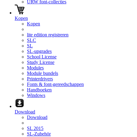
URW font-collecties
Kopen
Kopen
lite edition registreren
SLC
SL
SL-upgrades
School License
Study License
Modules
Module bundels
Printerdrivers
Fonts & font-gereedschappen
Handboeken
Windows
Download
Download
SL 2015
SL-Zubehör