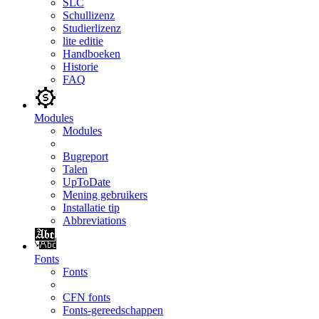
SLC
Schullizenz
Studierlizenz
lite editie
Handboeken
Historie
FAQ
Modules
Modules
Bugreport
Talen
UpToDate
Mening gebruikers
Installatie tip
Abbreviations
Fonts
Fonts
CFN fonts
Fonts-gereedschappen