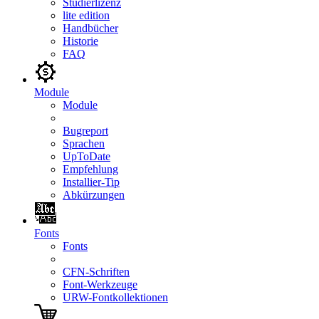
Studierlizenz
lite edition
Handbücher
Historie
FAQ
Module
Module
Bugreport
Sprachen
UpToDate
Empfehlung
Installier-Tip
Abkürzungen
Fonts
Fonts
CFN-Schriften
Font-Werkzeuge
URW-Fontkollektionen