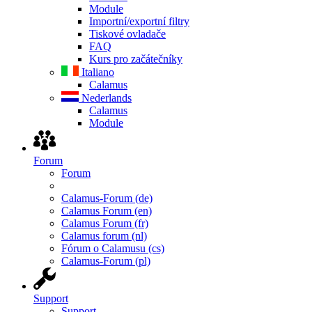
Module
Importní/exportní filtry
Tiskové ovladače
FAQ
Kurs pro začátečníky
Italiano
Calamus
Nederlands
Calamus
Module
Forum
Forum
Calamus-Forum (de)
Calamus Forum (en)
Calamus Forum (fr)
Calamus forum (nl)
Fórum o Calamusu (cs)
Calamus-Forum (pl)
Support
Support