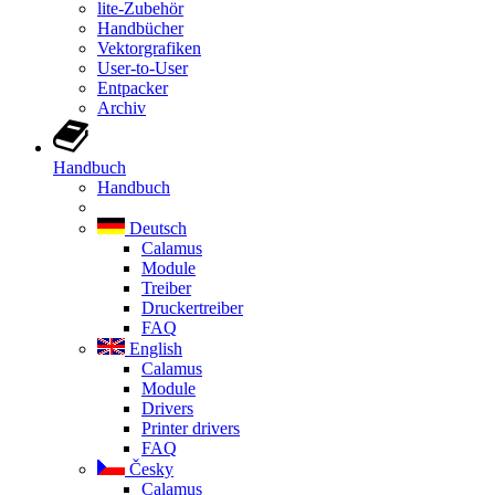
lite-Zubehör
Handbücher
Vektorgrafiken
User-to-User
Entpacker
Archiv
Handbuch
Handbuch
Deutsch
Calamus
Module
Treiber
Druckertreiber
FAQ
English
Calamus
Module
Drivers
Printer drivers
FAQ
Česky
Calamus