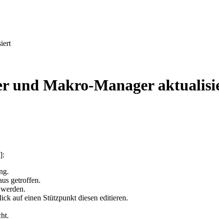
iert
r und Makro-Manager aktualisi
]:
ng.
us getroffen.
 werden.
ck auf einen Stützpunkt diesen editieren.
cht.