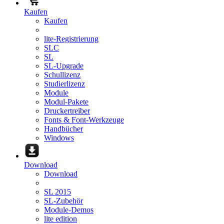
Kaufen
Kaufen
lite-Registrierung
SLC
SL
SL-Upgrade
Schullizenz
Studierlizenz
Module
Modul-Pakete
Druckertreiber
Fonts & Font-Werkzeuge
Handbücher
Windows
Download
Download
SL 2015
SL-Zubehör
Module-Demos
lite edition