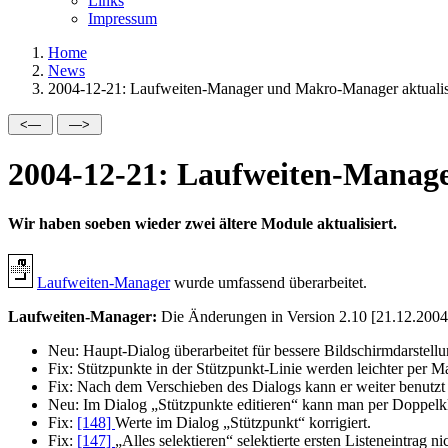
Links
Impressum
Home
News
2004-12-21: Laufweiten-Manager und Makro-Manager aktualis
2004-12-21: Laufweiten-Manage
Wir haben soeben wieder zwei ältere Module aktualisiert.
Laufweiten-Manager
wurde umfassend überarbeitet.
Laufweiten-Manager:
Die Änderungen in Version 2.10 [21.12.2004
Neu:
Haupt-Dialog überarbeitet für bessere Bildschirmdarstellu
Fix:
Stützpunkte in der Stützpunkt-Linie werden leichter per Ma
Fix:
Nach dem Verschieben des Dialogs kann er weiter benutzt
Neu:
Im Dialog
Stützpunkte editieren
kann man per Doppelkli
Fix:
[148]
Werte im Dialog
Stützpunkt
korrigiert.
Fix:
[147]
Alles selektieren
selektierte ersten Listeneintrag ni