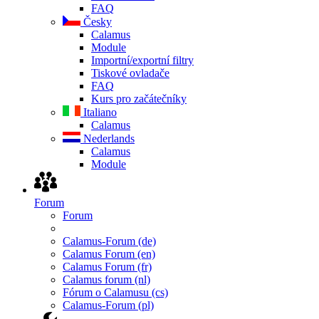
FAQ
Česky
Calamus
Module
Importní/exportní filtry
Tiskové ovladače
FAQ
Kurs pro začátečníky
Italiano
Calamus
Nederlands
Calamus
Module
Forum
Forum
Calamus-Forum (de)
Calamus Forum (en)
Calamus Forum (fr)
Calamus forum (nl)
Fórum o Calamusu (cs)
Calamus-Forum (pl)