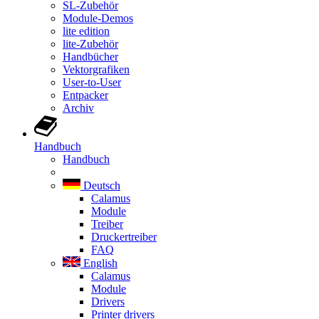
SL-Zubehör
Module-Demos
lite edition
lite-Zubehör
Handbücher
Vektorgrafiken
User-to-User
Entpacker
Archiv
Handbuch
Handbuch
Deutsch
Calamus
Module
Treiber
Druckertreiber
FAQ
English
Calamus
Module
Drivers
Printer drivers