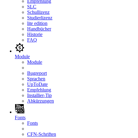
Empfehlung
SLC
Schullizenz
Studierlizenz
lite edition
Handbücher
Historie
FAQ
Module
Module
Bugreport
Sprachen
UpToDate
Empfehlung
Installier-Tip
Abkürzungen
Fonts
Fonts
CFN-Schriften