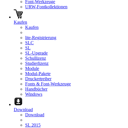
Font-Werkzeuge
URW-Fontkollektionen
Kaufen
Kaufen
lite-Registrierung
SLC
SL
SL-Upgrade
Schullizenz
Studierlizenz
Module
Modul-Pakete
Druckertreiber
Fonts & Font-Werkzeuge
Handbücher
Windows
Download
Download
SL 2015