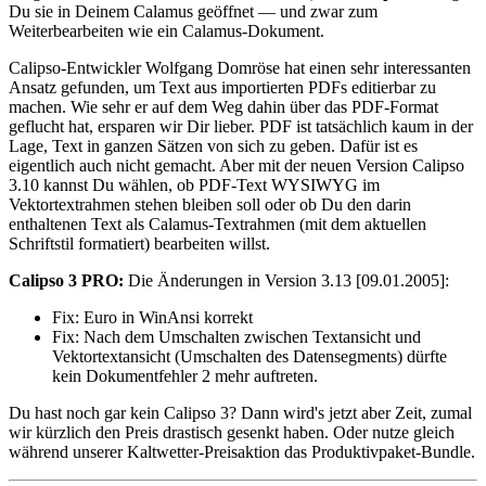
Du sie in Deinem Calamus geöffnet — und zwar zum
Weiterbearbeiten wie ein Calamus-Dokument.
Calipso-Entwickler Wolfgang Domröse hat einen sehr interessanten
Ansatz gefunden, um Text aus importierten PDFs editierbar zu
machen. Wie sehr er auf dem Weg dahin über das PDF-Format
geflucht hat, ersparen wir Dir lieber. PDF ist tatsächlich kaum in der
Lage, Text in ganzen Sätzen von sich zu geben. Dafür ist es
eigentlich auch nicht gemacht. Aber mit der neuen Version Calipso
3.10 kannst Du wählen, ob PDF-Text WYSIWYG im
Vektortextrahmen stehen bleiben soll oder ob Du den darin
enthaltenen Text als Calamus-Textrahmen (mit dem aktuellen
Schriftstil formatiert) bearbeiten willst.
Calipso 3 PRO:
Die Änderungen in Version 3.13 [09.01.2005]:
Fix:
Euro in WinAnsi korrekt
Fix:
Nach dem Umschalten zwischen Textansicht und
Vektortextansicht (Umschalten des Datensegments) dürfte
kein Dokumentfehler 2 mehr auftreten.
Du hast noch gar kein Calipso 3? Dann wird's jetzt aber Zeit, zumal
wir kürzlich den Preis drastisch gesenkt haben. Oder nutze gleich
während unserer Kaltwetter-Preisaktion das Produktivpaket-Bundle.