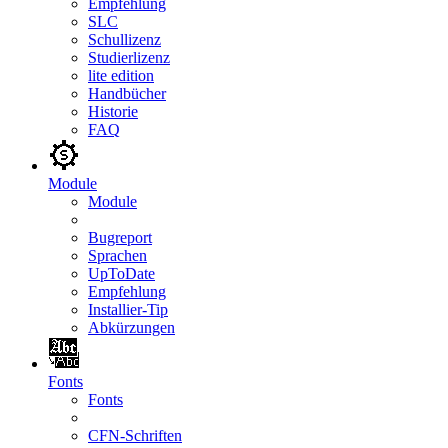
Empfehlung
SLC
Schullizenz
Studierlizenz
lite edition
Handbücher
Historie
FAQ
Module
Module
Bugreport
Sprachen
UpToDate
Empfehlung
Installier-Tip
Abkürzungen
Fonts
Fonts
CFN-Schriften