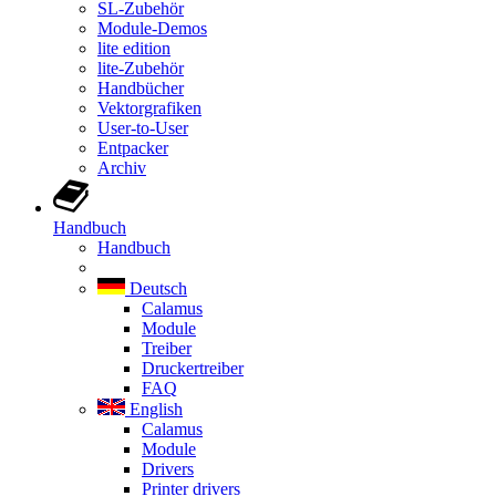
SL-Zubehör
Module-Demos
lite edition
lite-Zubehör
Handbücher
Vektorgrafiken
User-to-User
Entpacker
Archiv
Handbuch
Handbuch
Deutsch
Calamus
Module
Treiber
Druckertreiber
FAQ
English
Calamus
Module
Drivers
Printer drivers