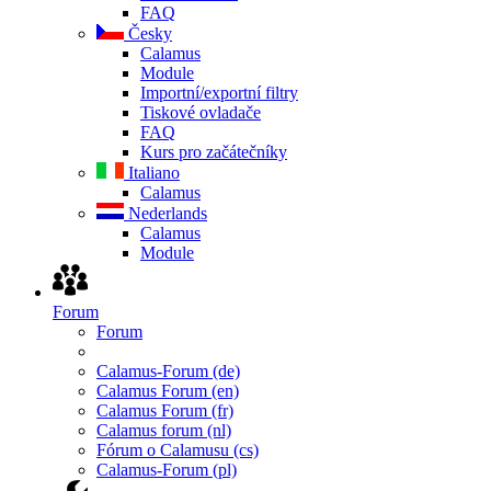
FAQ
Česky
Calamus
Module
Importní/exportní filtry
Tiskové ovladače
FAQ
Kurs pro začátečníky
Italiano
Calamus
Nederlands
Calamus
Module
Forum
Forum
Calamus-Forum (de)
Calamus Forum (en)
Calamus Forum (fr)
Calamus forum (nl)
Fórum o Calamusu (cs)
Calamus-Forum (pl)