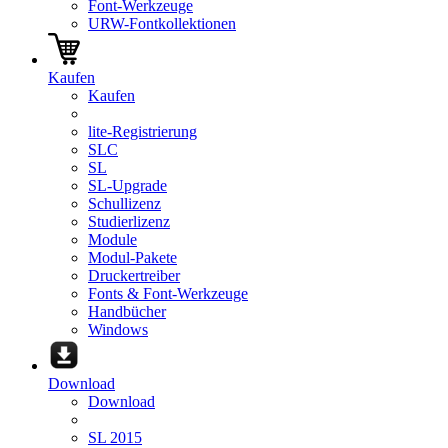
Font-Werkzeuge
URW-Fontkollektionen
Kaufen
Kaufen
lite-Registrierung
SLC
SL
SL-Upgrade
Schullizenz
Studierlizenz
Module
Modul-Pakete
Druckertreiber
Fonts & Font-Werkzeuge
Handbücher
Windows
Download
Download
SL 2015