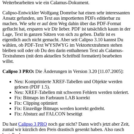
Weiterbearbeiten wie ein Calamus-Dokument.
Calipso-Entwickler Wolfgang Domröse hat einen sehr interessanten
Ansatz gefunden, um Text aus importierten PDFs editierbar zu
machen. Wie sehr er auf dem Weg dahin über das PDF-Format
geflucht hat, ersparen wir Dir lieber. PDF ist tatsächlich kaum in der
Lage, Text in ganzen Sätzen von sich zu geben. Dafür ist es
eigentlich auch nicht gemacht. Aber seit Calipso 3.10 kannst Du
wählen, ob PDF-Text WYSIWYG im Vektortextrahmen stehen
bleiben soll oder ob Du den darin enthaltenen Text als Calamus-
Textrahmen (mit dem aktuellen Schriftstil formatiert) bearbeiten
willst.
Calipso 3 PRO:
Die Änderungen in Version 3.20 [11.07.2005]:
Neu:
Komprimierte XREF-Tabellen und Objekte werden
gelesen (PDF 1.5).
Neu:
XREF-Tabellen mit schweren Fehlern werden toleriert.
Fix:
Bitmaps im Farbraum LAB korrekt
Fix:
Clipping optimiert
Fix:
Einzeilige Bitmaps werden korrekt gedreht.
Fix:
Absturz auf FALCON beseitigt
Du hast
Calipso 3 PRO
noch gar nicht? Dann wird's jetzt aber Zeit,
zumal wir kürzlich den Preis drastisch gesenkt haben. Also rasch