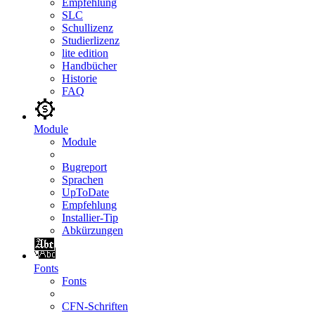
Empfehlung
SLC
Schullizenz
Studierlizenz
lite edition
Handbücher
Historie
FAQ
Module
Module
Bugreport
Sprachen
UpToDate
Empfehlung
Installier-Tip
Abkürzungen
Fonts
Fonts
CFN-Schriften