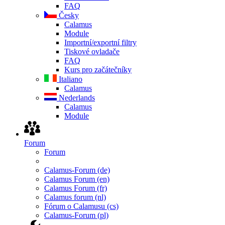
FAQ
Česky
Calamus
Module
Importní/exportní filtry
Tiskové ovladače
FAQ
Kurs pro začátečníky
Italiano
Calamus
Nederlands
Calamus
Module
Forum
Forum
Calamus-Forum (de)
Calamus Forum (en)
Calamus Forum (fr)
Calamus forum (nl)
Fórum o Calamusu (cs)
Calamus-Forum (pl)