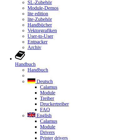
SL-Zubehör
Module-Demos
lite edition
lite-Zubehör
Handbücher
Vektorgrafiken
User-to-User
Entpacker
Archiv
Handbuch
Handbuch
Deutsch
Calamus
Module
Treiber
Druckertreiber
FAQ
English
Calamus
Module
Drivers
Printer drivers