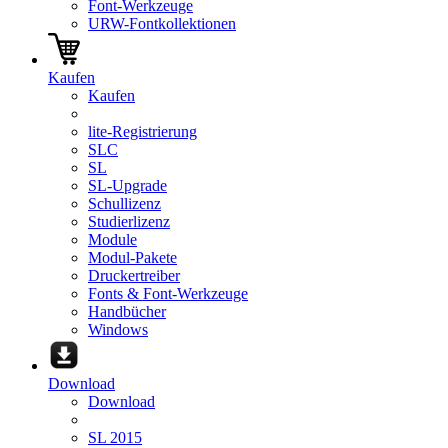
Font-Werkzeuge
URW-Fontkollektionen
Kaufen
Kaufen
lite-Registrierung
SLC
SL
SL-Upgrade
Schullizenz
Studierlizenz
Module
Modul-Pakete
Druckertreiber
Fonts & Font-Werkzeuge
Handbücher
Windows
Download
Download
SL 2015