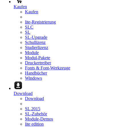
Kaufen
Kaufen
lite-Registrierung
SLC
SL
SL-Upgrade
Schullizenz
Studierlizenz
Module
Modul-Pakete
Druckertreiber
Fonts & Font-Werkzeuge
Handbücher
Windows
Download
Download
SL 2015
SL-Zubehör
Module-Demos
lite edition