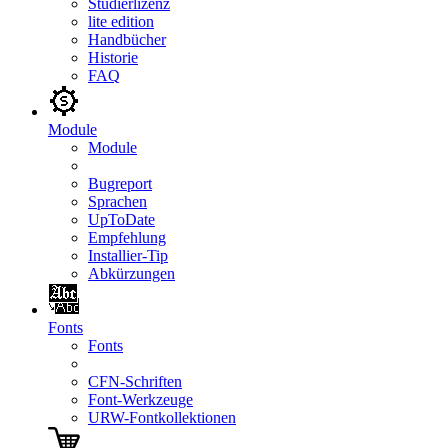
Studierlizenz
lite edition
Handbücher
Historie
FAQ
Module
Module
Bugreport
Sprachen
UpToDate
Empfehlung
Installier-Tip
Abkürzungen
Fonts
Fonts
CFN-Schriften
Font-Werkzeuge
URW-Fontkollektionen