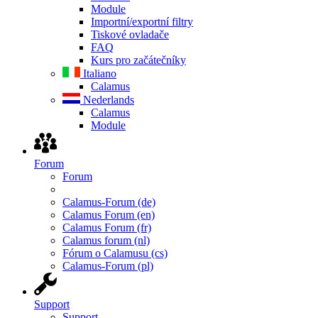
Module
Importní/exportní filtry
Tiskové ovladače
FAQ
Kurs pro začátečníky
Italiano
Calamus
Nederlands
Calamus
Module
Forum
Forum
Calamus-Forum (de)
Calamus Forum (en)
Calamus Forum (fr)
Calamus forum (nl)
Fórum o Calamusu (cs)
Calamus-Forum (pl)
Support
Support