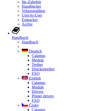
lite-Zubehör
Handbücher
Vektorgrafiken
User-to-User
Entpacker
Archiv
Handbuch
Handbuch
Deutsch
Calamus
Module
Treiber
Druckertreiber
FAQ
English
Calamus
Module
Drivers
Printer drivers
FAQ
Česky
Calamus