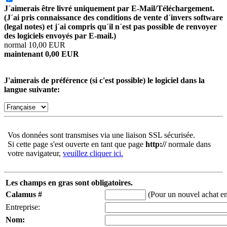
J´aimerais être livré uniquement par E-Mail/Téléchargement.
(J´ai pris connaissance des conditions de vente d´invers software
(legal notes) et j´ai compris qu´il n´est pas possible de renvoyer
des logiciels envoyés par E-mail.)
normal 10,00 EUR
maintenant 0,00 EUR
J'aimerais de préférence (si c'est possible) le logiciel dans la
langue suivante:
Vos données sont transmises via une liaison SSL sécurisée.
Si cette page s'est ouverte en tant que page
http://
normale dans
votre navigateur,
veuillez cliquer ici.
Les champs en gras sont obligatoires.
Calamus #
(Pour un nouvel achat ent
Entreprise:
Nom: