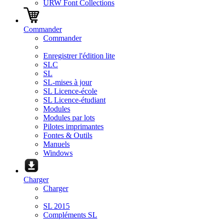
URW Font Collections
Commander
Commander
Enregistrer l'édition lite
SLC
SL
SL-mises à jour
SL Licence-école
SL Licence-étudiant
Modules
Modules par lots
Pilotes imprimantes
Fontes & Outils
Manuels
Windows
Charger
Charger
SL 2015
Compléments SL