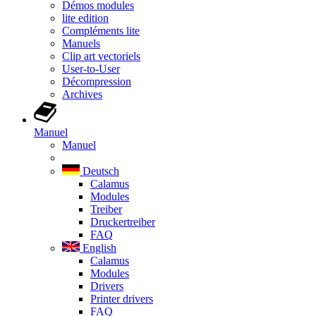
Démos modules
lite edition
Compléments lite
Manuels
Clip art vectoriels
User-to-User
Décompression
Archives
Manuel
Manuel
Deutsch
Calamus
Modules
Treiber
Druckertreiber
FAQ
English
Calamus
Modules
Drivers
Printer drivers
FAQ