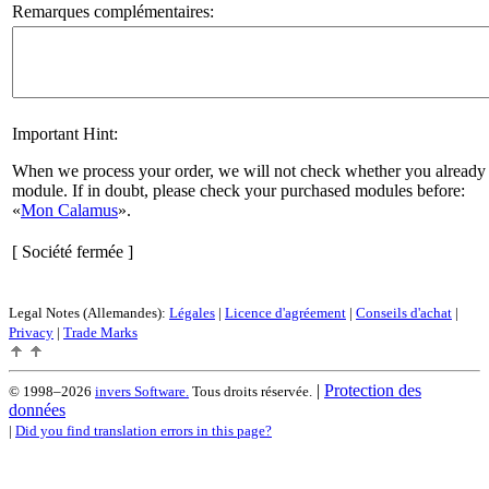
Remarques complémentaires:
Important Hint:
When we process your order, we will not check whether you already 
module. If in doubt, please check your purchased modules before:
Mon Calamus
.
[ Société fermée ]
Legal Notes (Allemandes):
Légales
|
Licence d'agréement
|
Conseils d'achat
|
Privacy
|
Trade Marks
|
Protection des
© 1998–2026
invers Software.
Tous droits réservée.
données
|
Did you find translation errors in this page?