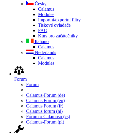
Česky
Calamus
Modules
Importní/exportní filtry
Tiskové ovladače
FAQ
Kurs pro začátečníky
Italiano
Calamus
Nederlands
Calamus
Modules
Forum
Forum
Calamus-Forum (de)
Calamus Forum (en)
Calamus Forum (fr)
Calamus forum (nl)
Fórum o Calamusu (cs)
Calamus-Forum (pl)