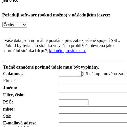
jen 0 Kč
Požaduji software (pokud možno) v následujícím jazyce:
Vaše data jsou normálně posílána přes zabezpečené spojení SSL.
Pokud by byla tato stránka ve vašem prohlížeči otevřena jako
normální stránka
http://
,
klikněte prosím sem.
Tučně označené povinné údaje musí být vyplněny.
Calamus #
(Při nákupu nového zadej
Firma:
Jméno:
Ulice, číslo:
PSČ:
místo:
Stát:
E-mailová adresa