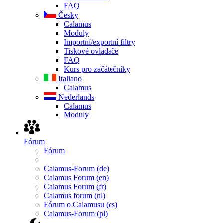
FAQ
Česky
Calamus
Moduly
Importní/exportní filtry
Tiskové ovladače
FAQ
Kurs pro začátečníky
Italiano
Calamus
Nederlands
Calamus
Moduly
Fórum
Fórum
Calamus-Forum (de)
Calamus Forum (en)
Calamus Forum (fr)
Calamus forum (nl)
Fórum o Calamusu (cs)
Calamus-Forum (pl)