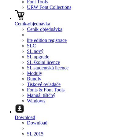
Font Tools
URW Font Collections
Ceník-objednávka
Ceník-objednávka
lite edition registrace
SLC
SL nový
SL upgrade
SL školní licence
SL studentská licence
Moduly
Bundly
Tiskové ovladače
Fonts & Font Tools
Manuál tištčný
Windows
Download
Download
SL 2015