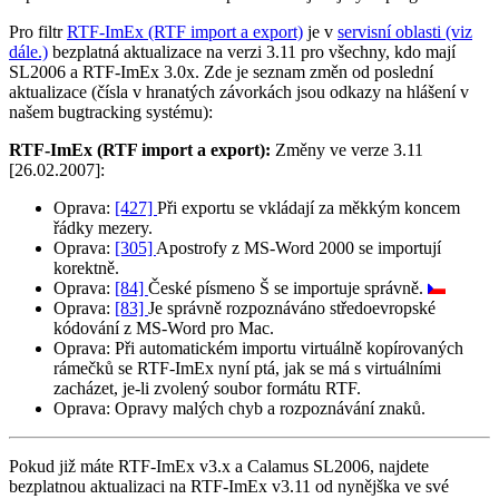
Pro filtr
RTF-ImEx (RTF import a export)
je v
servisní oblasti (viz
dále.)
bezplatná aktualizace na verzi 3.11 pro všechny, kdo mají
SL2006 a RTF-ImEx 3.0x. Zde je seznam změn od poslední
aktualizace (čísla v hranatých závorkách jsou odkazy na hlášení v
našem bugtracking systému):
RTF-ImEx (RTF import a export):
Změny ve verze 3.11
[26.02.2007]:
Oprava:
[427]
Při exportu se vkládají za měkkým koncem
řádky mezery.
Oprava:
[305]
Apostrofy z MS-Word 2000 se importují
korektně.
Oprava:
[84]
České písmeno Š se importuje správně.
Oprava:
[83]
Je správně rozpoznáváno středoevropské
kódování z MS-Word pro Mac.
Oprava:
Při automatickém importu virtuálně kopírovaných
rámečků se RTF-ImEx nyní ptá, jak se má s virtuálními
zacházet, je-li zvolený soubor formátu RTF.
Oprava:
Opravy malých chyb a rozpoznávání znaků.
Pokud již máte RTF-ImEx v3.x a Calamus SL2006, najdete
bezplatnou aktualizaci na RTF-ImEx v3.11 od nynějška ve své