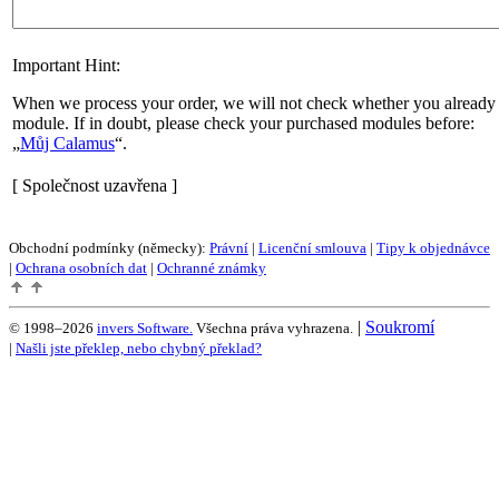
Important Hint:
When we process your order, we will not check whether you already 
module. If in doubt, please check your purchased modules before:
Můj Calamus
.
[ Společnost uzavřena ]
Obchodní podmínky (německy):
Právní
|
Licenční smlouva
|
Tipy k objednávce
|
Ochrana osobních dat
|
Ochranné známky
|
Soukromí
© 1998–2026
invers Software.
Všechna práva vyhrazena.
|
Našli jste překlep, nebo chybný překlad?