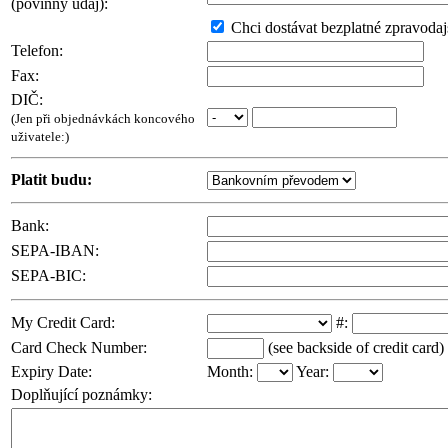
(povinný údaj):
Chci dostávat bezplatné zpravodajs
Telefon:
Fax:
DIČ:
(Jen při objednávkách koncového
uživatele:)
Platit budu:
Bank:
SEPA-IBAN:
SEPA-BIC:
My Credit Card:
#:
Card Check Number:
(see backside of credit card)
Expiry Date:
Month:
Year:
Doplňující poznámky: