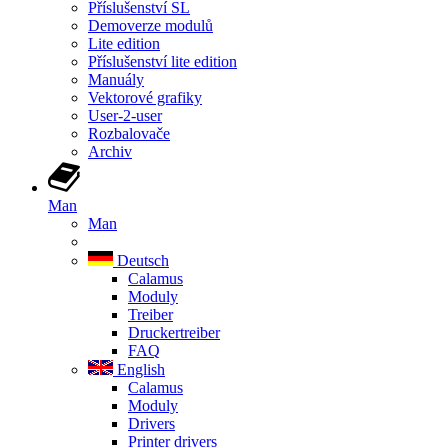
Příslušenství SL
Demoverze modulů
Lite edition
Příslušenství lite edition
Manuály
Vektorové grafiky
User-2-user
Rozbalovače
Archiv
Man
Man
Deutsch
Calamus
Moduly
Treiber
Druckertreiber
FAQ
English
Calamus
Moduly
Drivers
Printer drivers