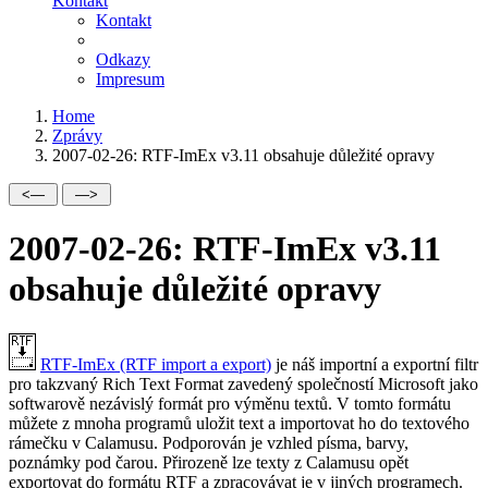
Kontakt
Kontakt
Odkazy
Impresum
Home
Zprávy
2007-02-26: RTF-ImEx v3.11 obsahuje důležité opravy
2007-02-26: RTF-ImEx v3.11
obsahuje důležité opravy
RTF-ImEx (RTF import a export)
je náš importní a exportní filtr
pro takzvaný Rich Text Format zavedený společností Microsoft jako
softwarově nezávislý formát pro výměnu textů. V tomto formátu
můžete z mnoha programů uložit text a importovat ho do textového
rámečku v Calamusu. Podporován je vzhled písma, barvy,
poznámky pod čarou. Přirozeně lze texty z Calamusu opět
exportovat do formátu RTF a zpracovávat je v jiných programech.