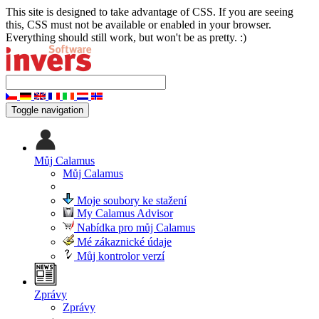
This site is designed to take advantage of CSS. If you are seeing
this, CSS must not be available or enabled in your browser.
Everything should still work, but won't be as pretty. :)
Toggle navigation
Můj Calamus
Můj Calamus
Moje soubory ke stažení
My Calamus Advisor
Nabídka pro můj Calamus
Mé zákaznické údaje
Můj kontrolor verzí
Zprávy
Zprávy