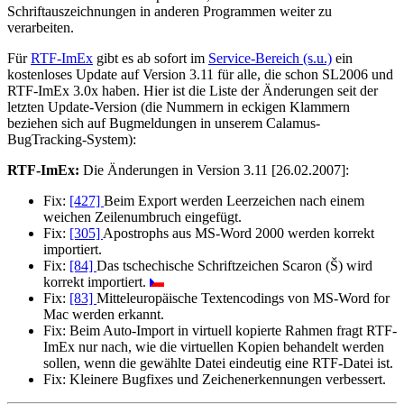
Schriftauszeichnungen in anderen Programmen weiter zu
verarbeiten.
Für
RTF-ImEx
gibt es ab sofort im
Service-Bereich (s.u.)
ein
kostenloses Update auf Version 3.11 für alle, die schon SL2006 und
RTF-ImEx 3.0x haben. Hier ist die Liste der Änderungen seit der
letzten Update-Version (die Nummern in eckigen Klammern
beziehen sich auf Bugmeldungen in unserem Calamus-
BugTracking-System):
RTF-ImEx:
Die Änderungen in Version 3.11 [26.02.2007]:
Fix:
[427]
Beim Export werden Leerzeichen nach einem
weichen Zeilenumbruch eingefügt.
Fix:
[305]
Apostrophs aus MS-Word 2000 werden korrekt
importiert.
Fix:
[84]
Das tschechische Schriftzeichen Scaron (Š) wird
korrekt importiert.
Fix:
[83]
Mitteleuropäische Textencodings von MS-Word for
Mac werden erkannt.
Fix:
Beim Auto-Import in virtuell kopierte Rahmen fragt RTF-
ImEx nur nach, wie die virtuellen Kopien behandelt werden
sollen, wenn die gewählte Datei eindeutig eine RTF-Datei ist.
Fix:
Kleinere Bugfixes und Zeichenerkennungen verbessert.