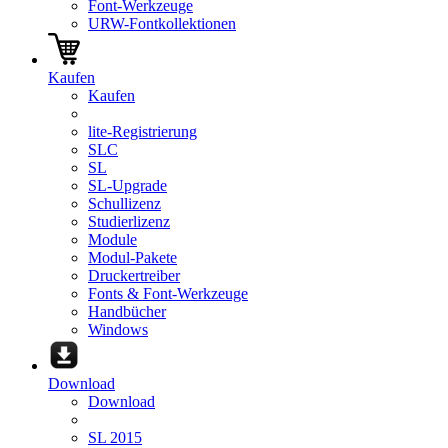
Font-Werkzeuge
URW-Fontkollektionen
Kaufen
Kaufen
lite-Registrierung
SLC
SL
SL-Upgrade
Schullizenz
Studierlizenz
Module
Modul-Pakete
Druckertreiber
Fonts & Font-Werkzeuge
Handbücher
Windows
Download
Download
SL 2015