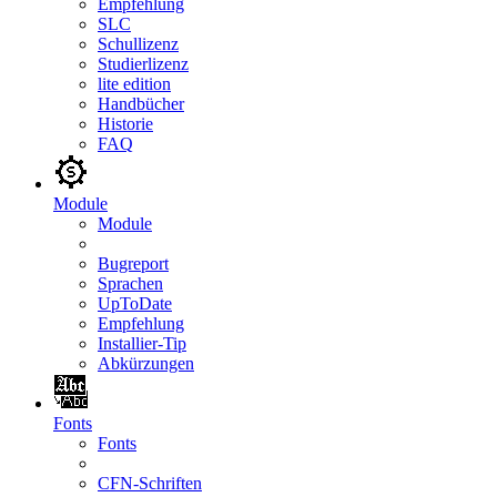
Empfehlung
SLC
Schullizenz
Studierlizenz
lite edition
Handbücher
Historie
FAQ
Module
Module
Bugreport
Sprachen
UpToDate
Empfehlung
Installier-Tip
Abkürzungen
Fonts
Fonts
CFN-Schriften