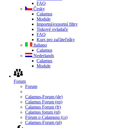
FAQ
Česky
Calamus
Module
Importní/exportní filtry
Tiskové ovladače
FAQ
Kurs pro začátečníky
Italiano
Calamus
Nederlands
Calamus
Module
Forum
Forum
Calamus-Forum (de)
Calamus Forum (en)
Calamus Forum (fr)
Calamus forum (nl)
Fórum o Calamusu (cs)
Calamus-Forum (pl)