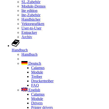
SL-Zubehör
Module-Demos
lite edition
lite-Zubehör
Handbücher
Vektorgrafiken
User-to-User
Entpacker
Archiv
Handbuch
Handbuch
Deutsch
Calamus
Module
Treiber
Druckertreiber
FAQ
English
Calamus
Module
Drivers
Printer drivers