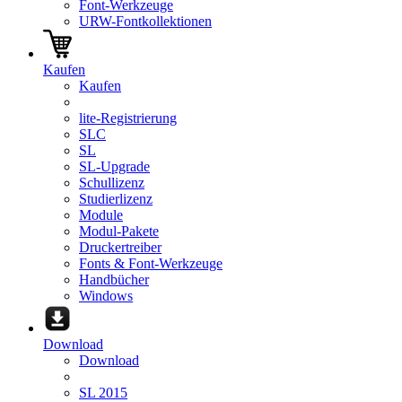
Font-Werkzeuge
URW-Fontkollektionen
Kaufen
Kaufen
lite-Registrierung
SLC
SL
SL-Upgrade
Schullizenz
Studierlizenz
Module
Modul-Pakete
Druckertreiber
Fonts & Font-Werkzeuge
Handbücher
Windows
Download
Download
SL 2015