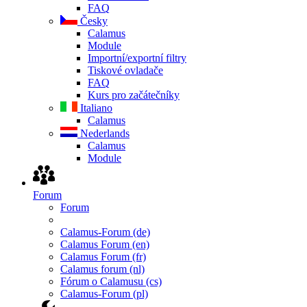
FAQ
Česky
Calamus
Module
Importní/exportní filtry
Tiskové ovladače
FAQ
Kurs pro začátečníky
Italiano
Calamus
Nederlands
Calamus
Module
Forum
Forum
Calamus-Forum (de)
Calamus Forum (en)
Calamus Forum (fr)
Calamus forum (nl)
Fórum o Calamusu (cs)
Calamus-Forum (pl)