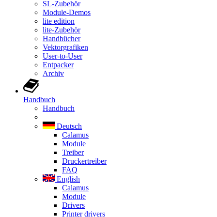
SL-Zubehör
Module-Demos
lite edition
lite-Zubehör
Handbücher
Vektorgrafiken
User-to-User
Entpacker
Archiv
Handbuch
Handbuch
Deutsch
Calamus
Module
Treiber
Druckertreiber
FAQ
English
Calamus
Module
Drivers
Printer drivers