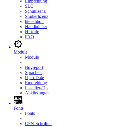
Empfehlung
SLC
Schullizenz
Studierlizenz
lite edition
Handbücher
Historie
FAQ
Module
Module
Bugreport
Sprachen
UpToDate
Empfehlung
Installier-Tip
Abkürzungen
Fonts
Fonts
CFN-Schriften