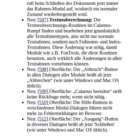
ruft beim Schließen des Dokuments jetzt immer
das Rahmen-Modul auf, wodurch ein normaler
Zustand wiederhergestellt wird.
Neu:
[507]
Textneuberechnung:
Die
Textneuberechnungs-Routinen im Calamus-
Rumpf finden und bearbeiten jetzt grundsätzlich
alle Textrahmentypen, also nicht nur normale
Textrahmen, sondern auch Fußnoten- und Index-
Textrahmen. Diese Änderung war nötig, damit
Module wie z.B. FonTools, die diese Routinen
benutzen, auch wirklich alle Änderungen in allen
Textrahmen vornehmen können.
Neu:
[508]
Oberfläche: Der
Abbruch
-Button
in allen Dialogen aller Module heißt ab jetzt
Abbrechen
(wie unter Windows und Mac OS
üblich).
Neu:
[509]
Oberfläche:
Calamus beenden
stellt
keine Rückfrage mehr, wenn nicht nötig.
Neu:
[510]
Oberfläche: Die Hilfe-Buttons in
verschiedenen Modul-Dialogen führen nicht
mehr zu Fehlermeldungen im Browser.
Neu:
[512]
Oberfläche: Der
Ausgang
-Button
in diversen Dialogen heißt ab jetzt 'Schließen'
(wie unter Windows und Mac OS üblich).