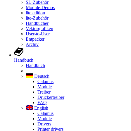
SL-Zubehör
Module-Demos
lite edition
lite-Zubehör
Handbücher
Vektorgrafiken
User-to-User
Entpacker
Archiv
Handbuch
Handbuch
Deutsch
Calamus
Module
Treiber
Druckertreiber
FAQ
English
Calamus
Module
Drivers
Printer drivers