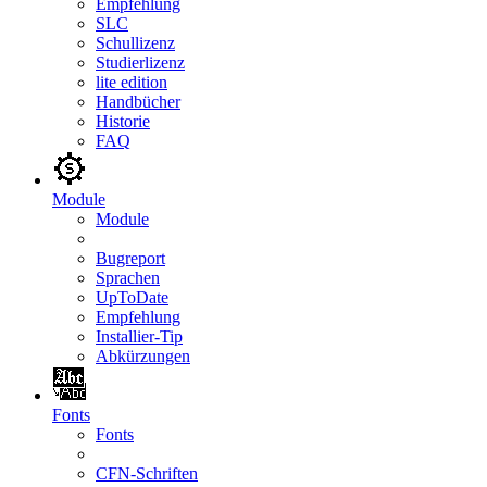
Empfehlung
SLC
Schullizenz
Studierlizenz
lite edition
Handbücher
Historie
FAQ
Module
Module
Bugreport
Sprachen
UpToDate
Empfehlung
Installier-Tip
Abkürzungen
Fonts
Fonts
CFN-Schriften