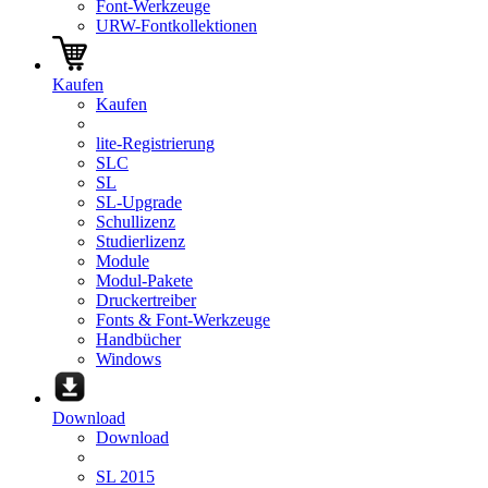
Font-Werkzeuge
URW-Fontkollektionen
Kaufen
Kaufen
lite-Registrierung
SLC
SL
SL-Upgrade
Schullizenz
Studierlizenz
Module
Modul-Pakete
Druckertreiber
Fonts & Font-Werkzeuge
Handbücher
Windows
Download
Download
SL 2015