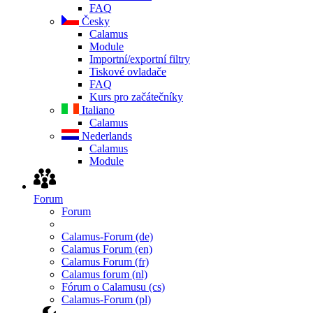
FAQ
Česky
Calamus
Module
Importní/exportní filtry
Tiskové ovladače
FAQ
Kurs pro začátečníky
Italiano
Calamus
Nederlands
Calamus
Module
Forum
Forum
Calamus-Forum (de)
Calamus Forum (en)
Calamus Forum (fr)
Calamus forum (nl)
Fórum o Calamusu (cs)
Calamus-Forum (pl)