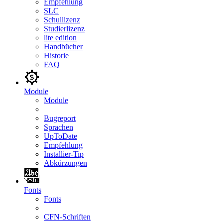
Empfehlung
SLC
Schullizenz
Studierlizenz
lite edition
Handbücher
Historie
FAQ
Module
Module
Bugreport
Sprachen
UpToDate
Empfehlung
Installier-Tip
Abkürzungen
Fonts
Fonts
CFN-Schriften