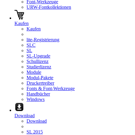
Font-Werkzeuge
URW-Fontkollektionen
Kaufen
Kaufen
lite-Registrierung
SLC
SL
SL-Upgrade
Schullizenz
Studierlizenz
Module
Modul-Pakete
Druckertreiber
Fonts & Font-Werkzeuge
Handbücher
Windows
Download
Download
SL 2015