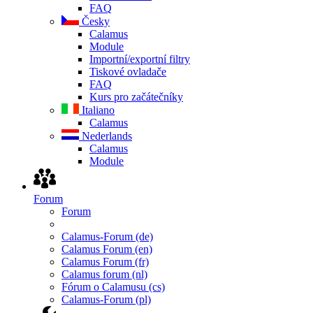
FAQ
Česky
Calamus
Module
Importní/exportní filtry
Tiskové ovladače
FAQ
Kurs pro začátečníky
Italiano
Calamus
Nederlands
Calamus
Module
Forum
Forum
Calamus-Forum (de)
Calamus Forum (en)
Calamus Forum (fr)
Calamus forum (nl)
Fórum o Calamusu (cs)
Calamus-Forum (pl)