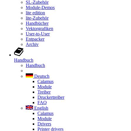
SL-Zubehör
Module-Demos
lite edition
lite-Zubehör
Handbücher
Vektorgrafiken
User-to-User
Entpacker
Archiv
Handbuch
Handbuch
Deutsch
Calamus
Module
Treiber
Druckertreiber
FAQ
English
Calamus
Module
Drivers
Printer drivers