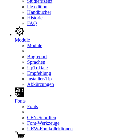
Studierlizenz
lite edition
Handbücher
Historie
FAQ
Module
Module
Bugreport
Sprachen
UpToDate
Empfehlung
Installier-Tip
Abkürzungen
Fonts
Fonts
CFN-Schriften
Font-Werkzeuge
URW-Fontkollektionen