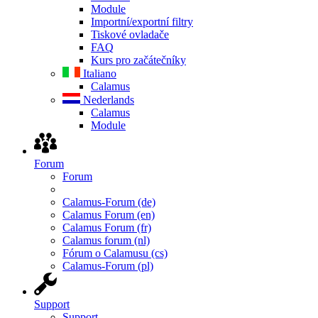
Module
Importní/exportní filtry
Tiskové ovladače
FAQ
Kurs pro začátečníky
Italiano
Calamus
Nederlands
Calamus
Module
Forum
Forum
Calamus-Forum (de)
Calamus Forum (en)
Calamus Forum (fr)
Calamus forum (nl)
Fórum o Calamusu (cs)
Calamus-Forum (pl)
Support
Support