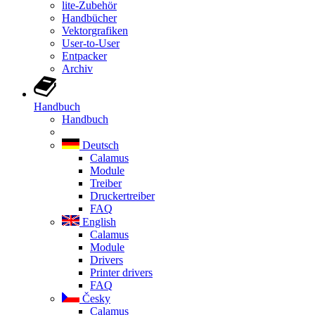
lite-Zubehör
Handbücher
Vektorgrafiken
User-to-User
Entpacker
Archiv
Handbuch
Handbuch
Deutsch
Calamus
Module
Treiber
Druckertreiber
FAQ
English
Calamus
Module
Drivers
Printer drivers
FAQ
Česky
Calamus