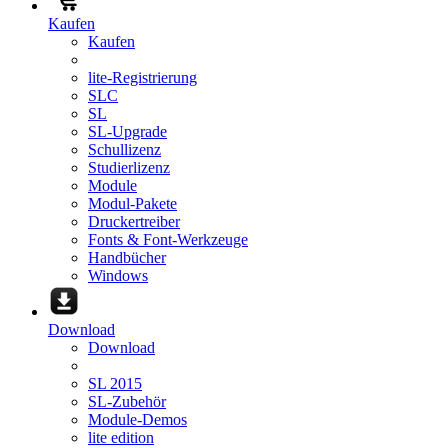
Kaufen
Kaufen
lite-Registrierung
SLC
SL
SL-Upgrade
Schullizenz
Studierlizenz
Module
Modul-Pakete
Druckertreiber
Fonts & Font-Werkzeuge
Handbücher
Windows
Download
Download
SL 2015
SL-Zubehör
Module-Demos
lite edition