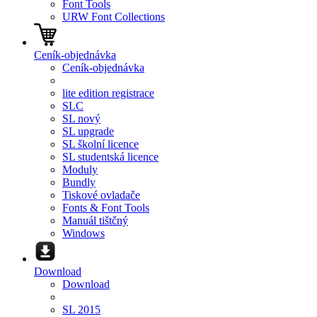
Font Tools
URW Font Collections
Ceník-objednávka
Ceník-objednávka
lite edition registrace
SLC
SL nový
SL upgrade
SL školní licence
SL studentská licence
Moduly
Bundly
Tiskové ovladače
Fonts & Font Tools
Manuál tištčný
Windows
Download
Download
SL 2015