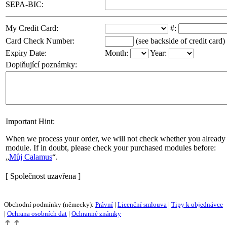
SEPA-BIC:
My Credit Card:
#:
Card Check Number:
(see backside of credit card)
Expiry Date:
Month:
Year:
Doplňující poznámky:
Important Hint:
When we process your order, we will not check whether you already 
module. If in doubt, please check your purchased modules before:
Můj Calamus
.
[ Společnost uzavřena ]
Obchodní podmínky (německy):
Právní
|
Licenční smlouva
|
Tipy k objednávce
|
Ochrana osobních dat
|
Ochranné známky