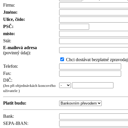
Firma:
Jméno:
Ulice, číslo:
PSČ:
místo:
Stát:
E-mailová adresa
(povinný údaj):
Chci dostávat bezplatné zpravodajs
Telefon:
Fax:
DIČ:
(Jen při objednávkách koncového
uživatele:)
Platit budu:
Bank:
SEPA-IBAN: