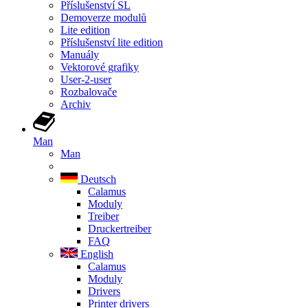
Příslušenství SL
Demoverze modulů
Lite edition
Příslušenství lite edition
Manuály
Vektorové grafiky
User-2-user
Rozbalovače
Archiv
Man
Man
Deutsch
Calamus
Moduly
Treiber
Druckertreiber
FAQ
English
Calamus
Moduly
Drivers
Printer drivers