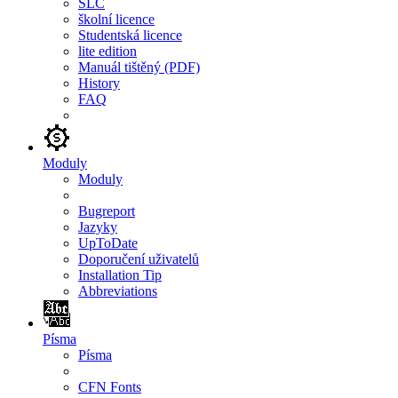
SLC
školní licence
Studentská licence
lite edition
Manuál tištěný (PDF)
History
FAQ
Moduly
Moduly
Bugreport
Jazyky
UpToDate
Doporučení uživatelů
Installation Tip
Abbreviations
Písma
Písma
CFN Fonts