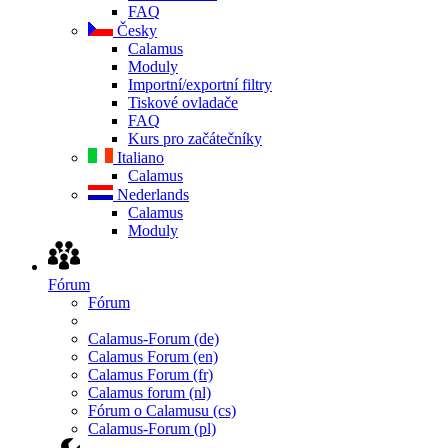
FAQ
Česky
Calamus
Moduly
Importní/exportní filtry
Tiskové ovladače
FAQ
Kurs pro začátečníky
Italiano
Calamus
Nederlands
Calamus
Moduly
Fórum
Fórum
Calamus-Forum (de)
Calamus Forum (en)
Calamus Forum (fr)
Calamus forum (nl)
Fórum o Calamusu (cs)
Calamus-Forum (pl)