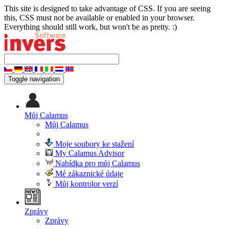
This site is designed to take advantage of CSS. If you are seeing
this, CSS must not be available or enabled in your browser.
Everything should still work, but won't be as pretty. :)
Toggle navigation
Můj Calamus
Můj Calamus
Moje soubory ke stažení
My Calamus Advisor
Nabídka pro můj Calamus
Mé zákaznické údaje
Můj kontrolor verzí
Zprávy
Zprávy