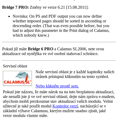
Bridge 7 PRO:
Změny ve verze 6.21 [15.08.2011]:
Novinka:
On PS and PDF output you can now define
whether imposed pages should be sorted in ascending or
descending order. (That was even possible before, but you
had to adjust this parameter in the Print dialog of Calamus,
which nobody knew.)
Pokud již máte
Bridge 6 PRO
a Calamus SL2006, nete svou
aktualizace od nynějška ve své osobní stahovací schránce.
Servisní oblast
Naše servisní oblast je z každé kapitolky našich
stránek prístupná kliknutím na tento symbol.
Nebo klikněte prostě sem.
Pokud jste názoru, že máte nárok na na tuto bezplatnou aktualizaci,
ale nenašli jste ji ve své servisní oblasti, dejte nám zprávu e-mailem,
abychom mohli prezkoumat stav aktualizací vašich modulu. Velmi
užitecné je také použít modul
Kontrolor verzí
, nacházející se v
základní výbave Calamusu, kterým mužete snadno zjistit, jaké
verze modulu vlastne máte.