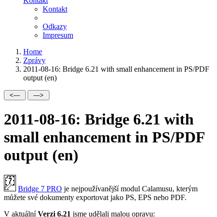
Kontakt
Kontakt
Odkazy
Impresum
Home
Zprávy
2011-08-16: Bridge 6.21 with small enhancement in PS/PDF
output (en)
2011-08-16: Bridge 6.21 with
small enhancement in PS/PDF
output (en)
Bridge 7 PRO
je nejpoužívanější modul Calamusu, kterým
můžete své dokumenty exportovat jako PS, EPS nebo PDF.
V aktuální
Verzi 6.21
jsme udělali malou opravu: