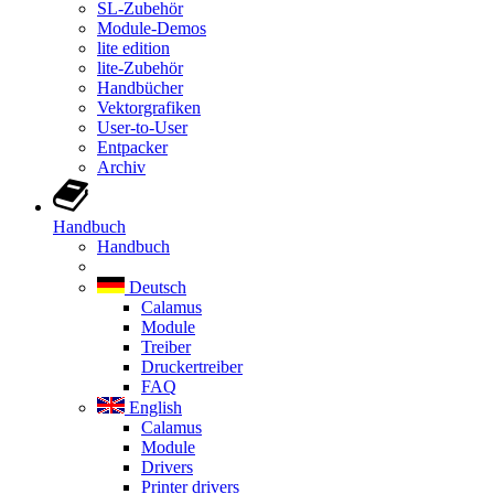
SL-Zubehör
Module-Demos
lite edition
lite-Zubehör
Handbücher
Vektorgrafiken
User-to-User
Entpacker
Archiv
Handbuch
Handbuch
Deutsch
Calamus
Module
Treiber
Druckertreiber
FAQ
English
Calamus
Module
Drivers
Printer drivers