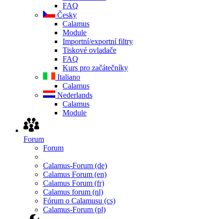
FAQ
Česky
Calamus
Module
Importní/exportní filtry
Tiskové ovladače
FAQ
Kurs pro začátečníky
Italiano
Calamus
Nederlands
Calamus
Module
Forum
Forum
Calamus-Forum (de)
Calamus Forum (en)
Calamus Forum (fr)
Calamus forum (nl)
Fórum o Calamusu (cs)
Calamus-Forum (pl)