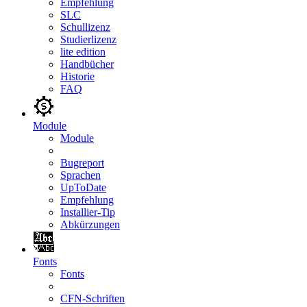
Empfehlung
SLC
Schullizenz
Studierlizenz
lite edition
Handbücher
Historie
FAQ
Module
Module
Bugreport
Sprachen
UpToDate
Empfehlung
Installier-Tip
Abkürzungen
Fonts
Fonts
CFN-Schriften