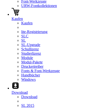
Font-Werkzeuge
URW-Fontkollektionen
Kaufen
Kaufen
lite-Registrierung
SLC
SL
SL-Upgrade
Schullizenz
Studierlizenz
Module
Modul-Pakete
Druckertreiber
Fonts & Font-Werkzeuge
Handbücher
Windows
Download
Download
SL 2015