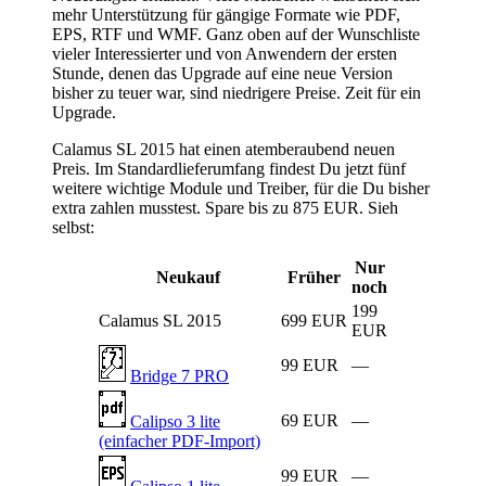
mehr Unterstützung für gängige Formate wie PDF,
EPS, RTF und WMF. Ganz oben auf der Wunschliste
vieler Interessierter und von Anwendern der ersten
Stunde, denen das Upgrade auf eine neue Version
bisher zu teuer war, sind niedrigere Preise. Zeit für ein
Upgrade.
Calamus SL 2015 hat einen atemberaubend neuen
Preis. Im Standardlieferumfang findest Du jetzt fünf
weitere wichtige Module und Treiber, für die Du bisher
extra zahlen musstest. Spare bis zu 875 EUR. Sieh
selbst:
Nur
Neukauf
Früher
noch
199
Calamus SL 2015
699 EUR
EUR
99 EUR
—
Bridge 7 PRO
69 EUR
—
Calipso 3 lite
(einfacher PDF-Import)
99 EUR
—