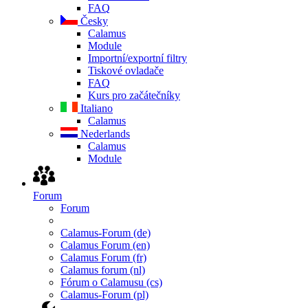
FAQ
Česky
Calamus
Module
Importní/exportní filtry
Tiskové ovladače
FAQ
Kurs pro začátečníky
Italiano
Calamus
Nederlands
Calamus
Module
Forum
Forum
Calamus-Forum (de)
Calamus Forum (en)
Calamus Forum (fr)
Calamus forum (nl)
Fórum o Calamusu (cs)
Calamus-Forum (pl)