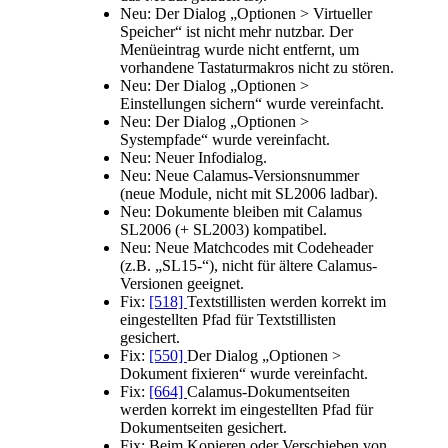
Neu:
Der Dialog
Optionen > Virtueller
Speicher
ist nicht mehr nutzbar. Der
Menüeintrag wurde nicht entfernt, um
vorhandene Tastaturmakros nicht zu stören.
Neu:
Der Dialog
Optionen >
Einstellungen sichern
wurde vereinfacht.
Neu:
Der Dialog
Optionen >
Systempfade
wurde vereinfacht.
Neu:
Neuer Infodialog.
Neu:
Neue Calamus-Versionsnummer
(neue Module, nicht mit SL2006 ladbar).
Neu:
Dokumente bleiben mit Calamus
SL2006 (+ SL2003) kompatibel.
Neu:
Neue Matchcodes mit Codeheader
(z.B.
SL15-
), nicht für ältere Calamus-
Versionen geeignet.
Fix:
[518]
Textstillisten werden korrekt im
eingestellten Pfad für Textstillisten
gesichert.
Fix:
[550]
Der Dialog
Optionen >
Dokument fixieren
wurde vereinfacht.
Fix:
[664]
Calamus-Dokumentseiten
werden korrekt im eingestellten Pfad für
Dokumentseiten gesichert.
Fix:
Beim Kopieren oder Verschieben von