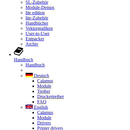
SL-Zubehör
Module-Demos
lite edition
lite-Zubehör
Handbücher
Vektorgrafiken
User-to-User
Entpacker
Archiv
Handbuch
Handbuch
Deutsch
Calamus
Module
Treiber
Druckertreiber
FAQ
English
Calamus
Module
Drivers
Printer drivers