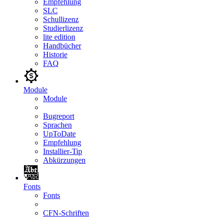
Empfehlung
SLC
Schullizenz
Studierlizenz
lite edition
Handbücher
Historie
FAQ
Module
Module
Bugreport
Sprachen
UpToDate
Empfehlung
Installier-Tip
Abkürzungen
Fonts
Fonts
CFN-Schriften