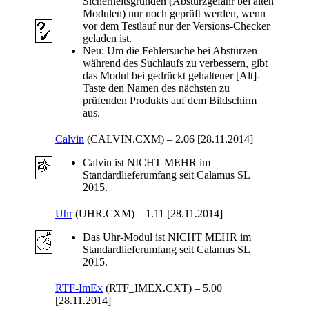
Sicherheitsgründen (Absturzgefahr bei alten
Modulen) nur noch geprüft werden, wenn
vor dem Testlauf nur der Versions-Checker
geladen ist.
Neu:
Um die Fehlersuche bei Abstürzen
während des Suchlaufs zu verbessern, gibt
das Modul bei gedrückt gehaltener [Alt]-
Taste den Namen des nächsten zu
prüfenden Produkts auf dem Bildschirm
aus.
Calvin
(CALVIN.CXM)
–
2.06 [28.11.2014]
Calvin ist NICHT MEHR im
Standardlieferumfang seit Calamus SL
2015.
Uhr
(UHR.CXM)
–
1.11 [28.11.2014]
Das Uhr-Modul ist NICHT MEHR im
Standardlieferumfang seit Calamus SL
2015.
RTF-ImEx
(RTF_IMEX.CXT)
–
5.00
[28.11.2014]