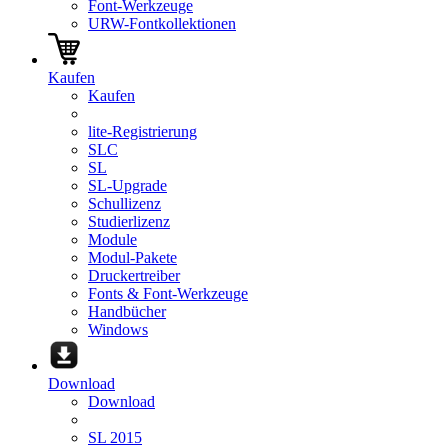
Font-Werkzeuge
URW-Fontkollektionen
Kaufen
Kaufen
lite-Registrierung
SLC
SL
SL-Upgrade
Schullizenz
Studierlizenz
Module
Modul-Pakete
Druckertreiber
Fonts & Font-Werkzeuge
Handbücher
Windows
Download
Download
SL 2015