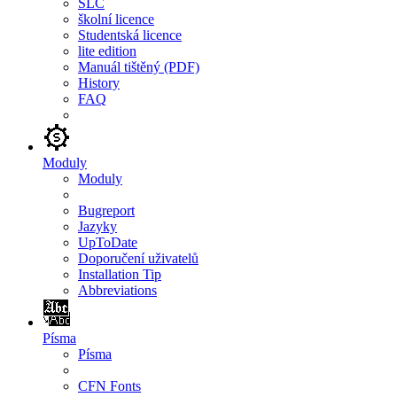
SLC
školní licence
Studentská licence
lite edition
Manuál tištěný (PDF)
History
FAQ
Moduly
Moduly
Bugreport
Jazyky
UpToDate
Doporučení uživatelů
Installation Tip
Abbreviations
Písma
Písma
CFN Fonts