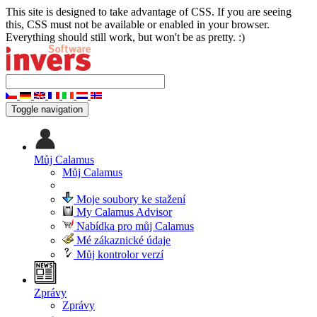
This site is designed to take advantage of CSS. If you are seeing
this, CSS must not be available or enabled in your browser.
Everything should still work, but won't be as pretty. :)
Toggle navigation
Můj Calamus
Můj Calamus
Moje soubory ke stažení
My Calamus Advisor
Nabídka pro můj Calamus
Mé zákaznické údaje
Můj kontrolor verzí
Zprávy
Zprávy