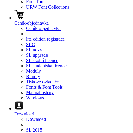
Font Tools
URW Font Collections
Ceník-objednávka
Ceník-objednávka
lite edition registrace
SLC
SL nový
SL upgrade
SL školní licence
SL studentská licence
Moduly
Bundly
Tiskové ovladače
Fonts & Font Tools
Manuál tištčný
Windows
Download
Download
SL 2015