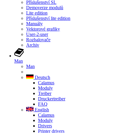
Příslušenství SL
Demoverze modulů
Lite edition
Příslušenství lite edition
Manuály
Vektorové grafiky
User-2-user
Rozbalovače
Archiv
Man
Man
Deutsch
Calamus
Moduly
Treiber
Druckertreiber
FAQ
English
Calamus
Moduly
Drivers
Printer drivers