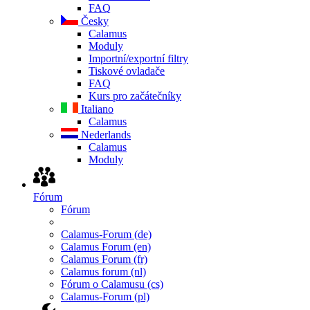
FAQ
Česky
Calamus
Moduly
Importní/exportní filtry
Tiskové ovladače
FAQ
Kurs pro začátečníky
Italiano
Calamus
Nederlands
Calamus
Moduly
Fórum
Fórum
Calamus-Forum (de)
Calamus Forum (en)
Calamus Forum (fr)
Calamus forum (nl)
Fórum o Calamusu (cs)
Calamus-Forum (pl)