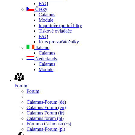
FAQ
Česky
Calamus
Module
Importní/exportní filtry
Tiskové ovladače
FAQ
Kurs pro začátečníky
Italiano
Calamus
Nederlands
Calamus
Module
Forum
Forum
Calamus-Forum (de)
Calamus Forum (en)
Calamus Forum (fr)
Calamus forum (nl)
Fórum o Calamusu (cs)
Calamus-Forum (pl)