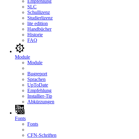
Empfehlung
SLC
Schullizenz
Studierlizenz
lite edition
Handbücher
Historie
FAQ
Module
Module
Bugreport
Sprachen
UpToDate
Empfehlung
Installier-Tip
Abkürzungen
Fonts
Fonts
CFN-Schriften