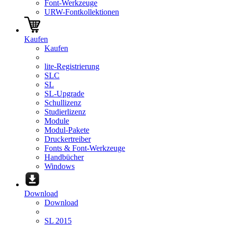
Font-Werkzeuge
URW-Fontkollektionen
Kaufen
Kaufen
lite-Registrierung
SLC
SL
SL-Upgrade
Schullizenz
Studierlizenz
Module
Modul-Pakete
Druckertreiber
Fonts & Font-Werkzeuge
Handbücher
Windows
Download
Download
SL 2015