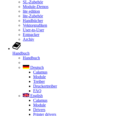
SL-Zubehör
Module-Demos
lite edition
lite-Zubehör
Handbücher
Vektorgrafiken
User-to-User
Entpacker
Archiv
Handbuch
Handbuch
Deutsch
Calamus
Module
Treiber
Druckertreiber
FAQ
English
Calamus
Module
Drivers
Printer drivers