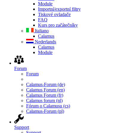
Module
Importní/exportní filtry
Tiskové ovladače
FAQ
Kurs pro začátečníky
Italiano
Calamus
Nederlands
Calamus
Module
Forum
Forum
Calamus-Forum (de)
Calamus Forum (en)
Calamus Forum (fr)
Calamus forum (nl)
Fórum o Calamusu (cs)
Calamus-Forum (pl)
Support
Support