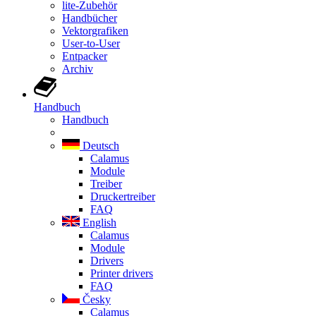
lite-Zubehör
Handbücher
Vektorgrafiken
User-to-User
Entpacker
Archiv
Handbuch
Handbuch
Deutsch
Calamus
Module
Treiber
Druckertreiber
FAQ
English
Calamus
Module
Drivers
Printer drivers
FAQ
Česky
Calamus