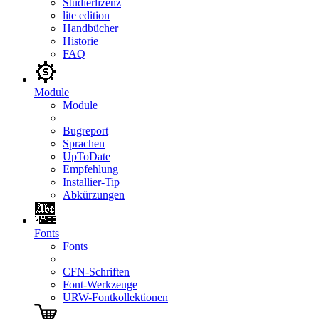
Studierlizenz
lite edition
Handbücher
Historie
FAQ
Module
Module
Bugreport
Sprachen
UpToDate
Empfehlung
Installier-Tip
Abkürzungen
Fonts
Fonts
CFN-Schriften
Font-Werkzeuge
URW-Fontkollektionen