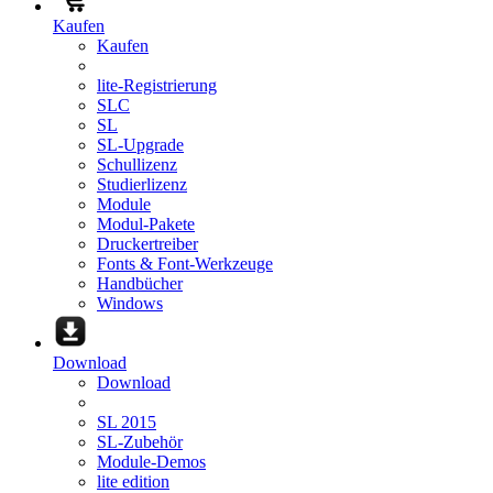
Kaufen
Kaufen
lite-Registrierung
SLC
SL
SL-Upgrade
Schullizenz
Studierlizenz
Module
Modul-Pakete
Druckertreiber
Fonts & Font-Werkzeuge
Handbücher
Windows
Download
Download
SL 2015
SL-Zubehör
Module-Demos
lite edition