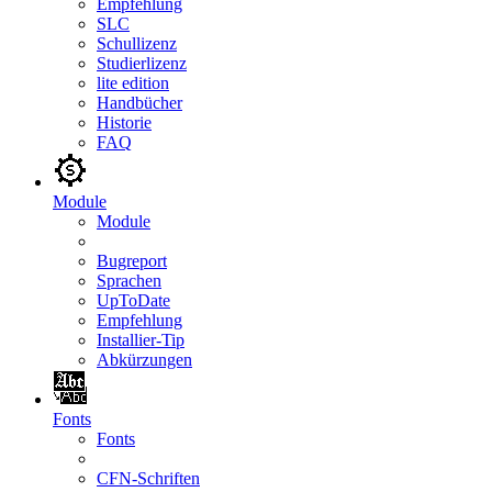
Empfehlung
SLC
Schullizenz
Studierlizenz
lite edition
Handbücher
Historie
FAQ
Module
Module
Bugreport
Sprachen
UpToDate
Empfehlung
Installier-Tip
Abkürzungen
Fonts
Fonts
CFN-Schriften