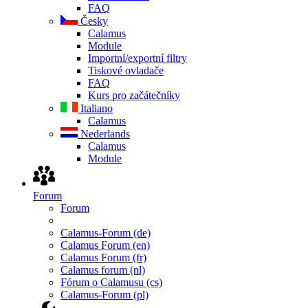
FAQ
Česky
Calamus
Module
Importní/exportní filtry
Tiskové ovladače
FAQ
Kurs pro začátečníky
Italiano
Calamus
Nederlands
Calamus
Module
Forum
Forum
Calamus-Forum (de)
Calamus Forum (en)
Calamus Forum (fr)
Calamus forum (nl)
Fórum o Calamusu (cs)
Calamus-Forum (pl)