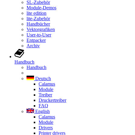
SL-Zubehör
Module-Demos
lite edition
lite-Zubehör
Handbücher
Vektorgrafiken
User-to-User
Entpacker
Archiv
Handbuch
Handbuch
Deutsch
Calamus
Module
Treiber
Druckertreiber
FAQ
English
Calamus
Module
Drivers
Printer drivers