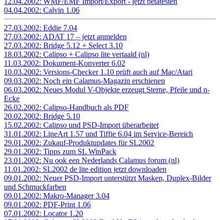
12.04.2002: WMF/EMF Import/Export - jetzt betatesten
04.04.2002: Calvin 1.06
27.03.2002: Eddie 7.04
27.03.2002: ADAT 17 – jetzt anmelden
27.03.2002: Bridge 5.12 + Select 3.10
18.03.2002: Calipso + Calipso lite vertaald (nl)
11.03.2002: Dokument-Konverter 6.02
10.03.2002: Versions-Checker 1.10 prüft auch auf Mac/Atari
09.03.2002: Noch ein Calamus-Magazin erschienen
06.03.2002: Neues Modul V-Objekte erzeugt Sterne, Pfeile und n-
Ecke
26.02.2002: Calipso-Handbuch als PDF
20.02.2002: Bridge 5.10
15.02.2002: Calipso und PSD-Import überarbeitet
31.01.2002: LineArt 1.57 und Tiffie 6.04 im Service-Bereich
29.01.2002: Zukauf-Produktupdates für SL2002
29.01.2002: Tipps zum SL WinPack
23.01.2002: Nu ook een Nederlands Calamus forum (nl)
11.01.2002: SL2002 de lite edition jetzt downloaden
09.01.2002: Neuer PSD-Import unterstützt Masken, Duplex-Bilder
und Schmuckfarben
09.01.2002: Makro-Manager 3.04
09.01.2002: PDF-Print 1.06
07.01.2002: Locator 1.20