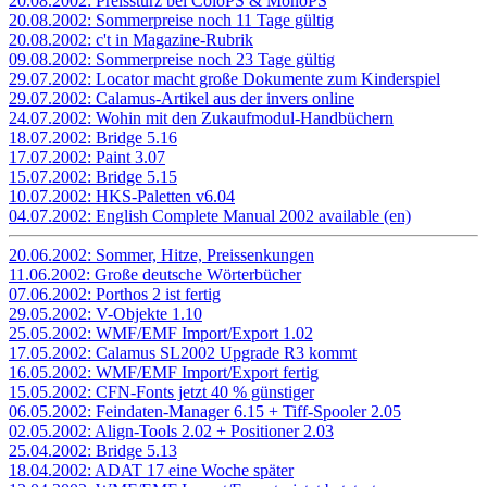
20.08.2002: Preissturz bei ColoPS & MonoPS
20.08.2002: Sommerpreise noch 11 Tage gültig
20.08.2002: c't in Magazine-Rubrik
09.08.2002: Sommerpreise noch 23 Tage gültig
29.07.2002: Locator macht große Dokumente zum Kinderspiel
29.07.2002: Calamus-Artikel aus der invers online
24.07.2002: Wohin mit den Zukaufmodul-Handbüchern
18.07.2002: Bridge 5.16
17.07.2002: Paint 3.07
15.07.2002: Bridge 5.15
10.07.2002: HKS-Paletten v6.04
04.07.2002: English Complete Manual 2002 available (en)
20.06.2002: Sommer, Hitze, Preissenkungen
11.06.2002: Große deutsche Wörterbücher
07.06.2002: Porthos 2 ist fertig
29.05.2002: V-Objekte 1.10
25.05.2002: WMF/EMF Import/Export 1.02
17.05.2002: Calamus SL2002 Upgrade R3 kommt
16.05.2002: WMF/EMF Import/Export fertig
15.05.2002: CFN-Fonts jetzt 40 % günstiger
06.05.2002: Feindaten-Manager 6.15 + Tiff-Spooler 2.05
02.05.2002: Align-Tools 2.02 + Positioner 2.03
25.04.2002: Bridge 5.13
18.04.2002: ADAT 17 eine Woche später