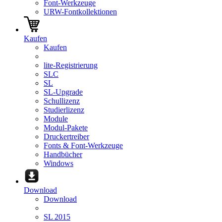
Font-Werkzeuge
URW-Fontkollektionen
Kaufen
Kaufen
lite-Registrierung
SLC
SL
SL-Upgrade
Schullizenz
Studierlizenz
Module
Modul-Pakete
Druckertreiber
Fonts & Font-Werkzeuge
Handbücher
Windows
Download
Download
SL 2015