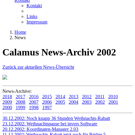
Kontakt
Kontakt
Links
Impressum
Home
News
Calamus News-Archiv 2002
Zurück zur aktuellen News-Übersicht
News-Archive:
2018
2017
2016
2015
2014
2013
2012
2011
2010
2009
2008
2007
2006
2005
2004
2003
2002
2001
2000
1999
1998
1997
30.12.2002: Noch knapp 36 Stunden Weihnachts-Rabatt
23.12.2002: Weihnachtspause bei invers Software
20.12.2002: Koordinaten-Manager 2.03
11.12.2002: Weihnachts-Rabatt jetzt auch für Bridge 5