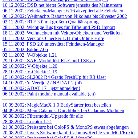
10.12.2002: DSD.net bietet Software jenseits des Mainstream
06.12.2002: Feindaten-Manager 6.16 akzeptiert alle Feindaten
06.12.2002: Weihnachts-Rabatt von Nikolaus bis Silvester 2002
02.12.2002: RTF 3.0 mit großem Qualitätssprung
28.11.2002: Wichtige Bugfixes für Tiffie und PSD-Import
18.11.2002: Weihnachten mit Vektor-Objekten und Verläufen
16.11.2002: Versions-Checker 1.11 mit Online-Hilfe
15.11.2002: PSD 2.0 unterstützt Feindaten-Manager
05.11.2002: Eddie 7.05
02.11.2002: V-Objekte 1.21
29.10.2002: SAR-Modul löst RLE und TSE ab
29.10.2002: V-Objekte 1.20
28.10.2002: V-Objekte 1.19
15.10.2002: SL2002 R4 Gratis-FreshUp für R3-User
14.10.2002: 'n Veertje 2 / NADAT 2 (nl)
06.10.2002: ADAT 17 - jetzt anmelden!
06.10.2002: Paint module manual available (en)
10.09.2002: MagicMacX 1.0 EarlyStarter jetzt bestellen
04.09.2002: Mein Calamus: Durchblick bei Calamus-Modulen
30.08.2002: Filtermodul-Upgrade für alle
28.08.2002: Locator 1.21
21.08.2002: Preissturz bei ColoPS & MonoPS etwas abgefangen
20.08.2002: invers Software kauft Calamus-Rechte von MGI/Roxio