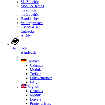
SL-Zubehör
Module-Demos
lite edition
lite-Zubehör
Handbücher
Vektorgrafiken
User-to-User
Entpacker
Archiv
Handbuch
Handbuch
Deutsch
Calamus
Module
Treiber
Druckertreiber
FAQ
English
Calamus
Module
Drivers
Printer drivers