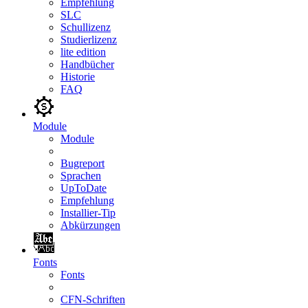
Empfehlung
SLC
Schullizenz
Studierlizenz
lite edition
Handbücher
Historie
FAQ
Module
Module
Bugreport
Sprachen
UpToDate
Empfehlung
Installier-Tip
Abkürzungen
Fonts
Fonts
CFN-Schriften