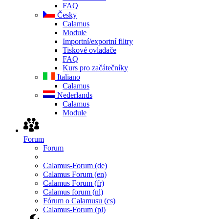
FAQ
Česky
Calamus
Module
Importní/exportní filtry
Tiskové ovladače
FAQ
Kurs pro začátečníky
Italiano
Calamus
Nederlands
Calamus
Module
Forum
Forum
Calamus-Forum (de)
Calamus Forum (en)
Calamus Forum (fr)
Calamus forum (nl)
Fórum o Calamusu (cs)
Calamus-Forum (pl)