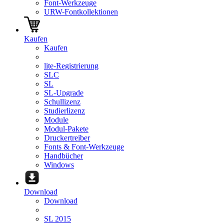
Font-Werkzeuge
URW-Fontkollektionen
Kaufen
Kaufen
lite-Registrierung
SLC
SL
SL-Upgrade
Schullizenz
Studierlizenz
Module
Modul-Pakete
Druckertreiber
Fonts & Font-Werkzeuge
Handbücher
Windows
Download
Download
SL 2015