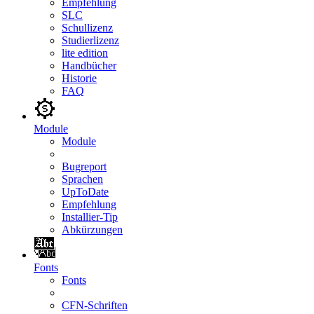
Empfehlung
SLC
Schullizenz
Studierlizenz
lite edition
Handbücher
Historie
FAQ
Module
Module
Bugreport
Sprachen
UpToDate
Empfehlung
Installier-Tip
Abkürzungen
Fonts
Fonts
CFN-Schriften