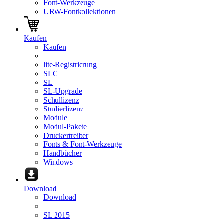
Font-Werkzeuge
URW-Fontkollektionen
Kaufen
Kaufen
lite-Registrierung
SLC
SL
SL-Upgrade
Schullizenz
Studierlizenz
Module
Modul-Pakete
Druckertreiber
Fonts & Font-Werkzeuge
Handbücher
Windows
Download
Download
SL 2015