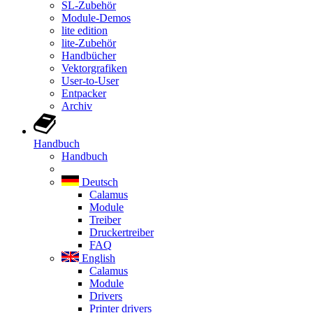
SL-Zubehör
Module-Demos
lite edition
lite-Zubehör
Handbücher
Vektorgrafiken
User-to-User
Entpacker
Archiv
Handbuch
Handbuch
Deutsch
Calamus
Module
Treiber
Druckertreiber
FAQ
English
Calamus
Module
Drivers
Printer drivers