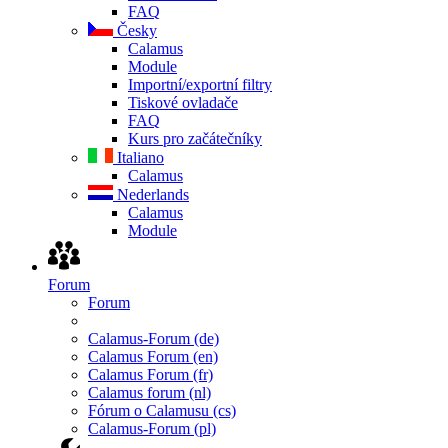
FAQ
Česky
Calamus
Module
Importní/exportní filtry
Tiskové ovladače
FAQ
Kurs pro začátečníky
Italiano
Calamus
Nederlands
Calamus
Module
Forum
Forum
Calamus-Forum (de)
Calamus Forum (en)
Calamus Forum (fr)
Calamus forum (nl)
Fórum o Calamusu (cs)
Calamus-Forum (pl)