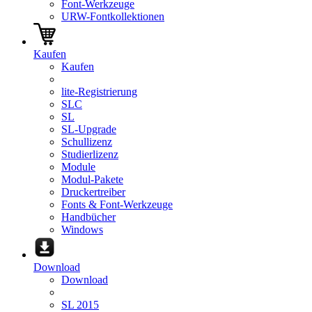
Font-Werkzeuge
URW-Fontkollektionen
Kaufen
Kaufen
lite-Registrierung
SLC
SL
SL-Upgrade
Schullizenz
Studierlizenz
Module
Modul-Pakete
Druckertreiber
Fonts & Font-Werkzeuge
Handbücher
Windows
Download
Download
SL 2015