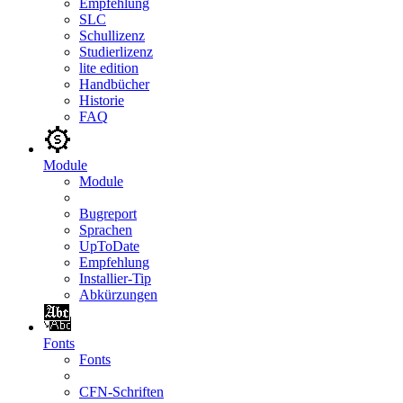
Empfehlung
SLC
Schullizenz
Studierlizenz
lite edition
Handbücher
Historie
FAQ
Module
Module
Bugreport
Sprachen
UpToDate
Empfehlung
Installier-Tip
Abkürzungen
Fonts
Fonts
CFN-Schriften