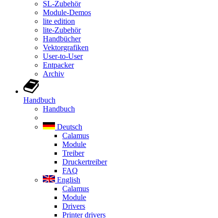
SL-Zubehör
Module-Demos
lite edition
lite-Zubehör
Handbücher
Vektorgrafiken
User-to-User
Entpacker
Archiv
Handbuch
Handbuch
Deutsch
Calamus
Module
Treiber
Druckertreiber
FAQ
English
Calamus
Module
Drivers
Printer drivers