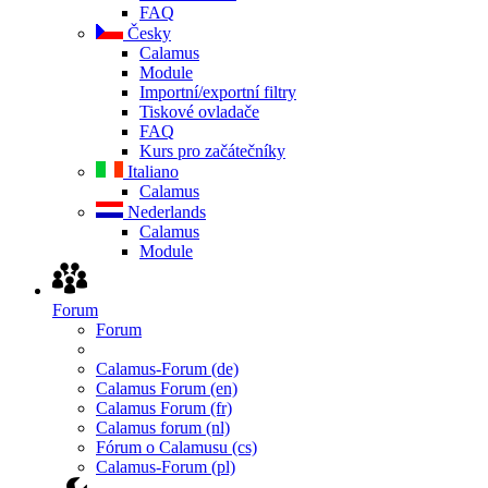
FAQ
Česky
Calamus
Module
Importní/exportní filtry
Tiskové ovladače
FAQ
Kurs pro začátečníky
Italiano
Calamus
Nederlands
Calamus
Module
Forum
Forum
Calamus-Forum (de)
Calamus Forum (en)
Calamus Forum (fr)
Calamus forum (nl)
Fórum o Calamusu (cs)
Calamus-Forum (pl)