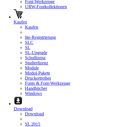
Font-Werkzeuge
URW-Fontkollektionen
Kaufen
Kaufen
lite-Registrierung
SLC
SL
SL-Upgrade
Schullizenz
Studierlizenz
Module
Modul-Pakete
Druckertreiber
Fonts & Font-Werkzeuge
Handbücher
Windows
Download
Download
SL 2015