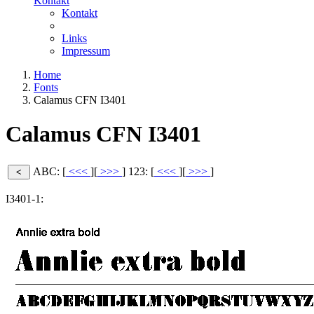
Kontakt
Kontakt
Links
Impressum
Home
Fonts
Calamus CFN I3401
Calamus CFN I3401
ABC: [
<<<
][
>>>
]
123: [
<<<
][
>>>
]
I3401-1: