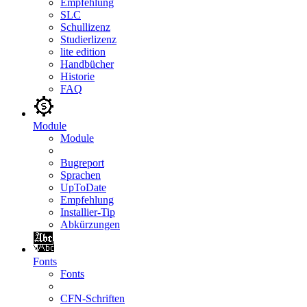
Empfehlung
SLC
Schullizenz
Studierlizenz
lite edition
Handbücher
Historie
FAQ
Module
Module
Bugreport
Sprachen
UpToDate
Empfehlung
Installier-Tip
Abkürzungen
Fonts
Fonts
CFN-Schriften