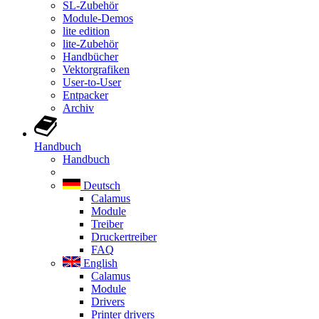
SL-Zubehör
Module-Demos
lite edition
lite-Zubehör
Handbücher
Vektorgrafiken
User-to-User
Entpacker
Archiv
Handbuch
Handbuch
Deutsch
Calamus
Module
Treiber
Druckertreiber
FAQ
English
Calamus
Module
Drivers
Printer drivers