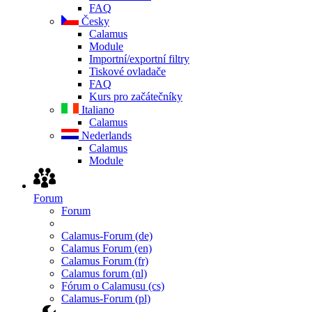
FAQ
Česky
Calamus
Module
Importní/exportní filtry
Tiskové ovladače
FAQ
Kurs pro začátečníky
Italiano
Calamus
Nederlands
Calamus
Module
Forum
Forum
Calamus-Forum (de)
Calamus Forum (en)
Calamus Forum (fr)
Calamus forum (nl)
Fórum o Calamusu (cs)
Calamus-Forum (pl)