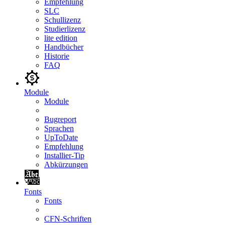
Empfehlung
SLC
Schullizenz
Studierlizenz
lite edition
Handbücher
Historie
FAQ
Module
Module
Bugreport
Sprachen
UpToDate
Empfehlung
Installier-Tip
Abkürzungen
Fonts
Fonts
CFN-Schriften