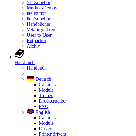
SL-Zubehör
Module-Demos
lite edition
lite-Zubehör
Handbücher
Vektorgrafiken
User-to-User
Entpacker
Archiv
Handbuch
Handbuch
Deutsch
Calamus
Module
Treiber
Druckertreiber
FAQ
English
Calamus
Module
Drivers
Printer drivers