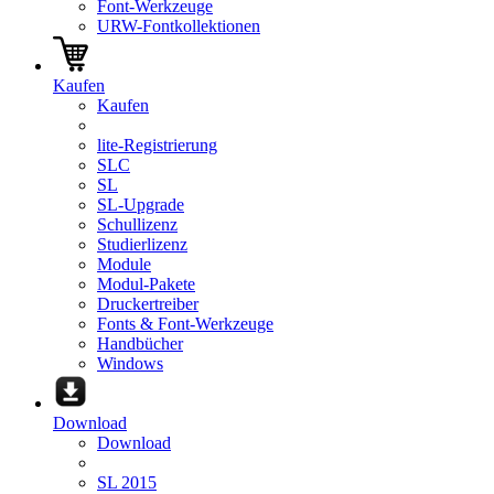
Font-Werkzeuge
URW-Fontkollektionen
Kaufen
Kaufen
lite-Registrierung
SLC
SL
SL-Upgrade
Schullizenz
Studierlizenz
Module
Modul-Pakete
Druckertreiber
Fonts & Font-Werkzeuge
Handbücher
Windows
Download
Download
SL 2015