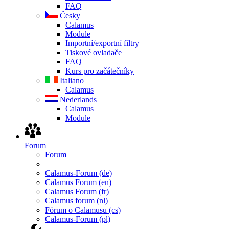
FAQ
Česky
Calamus
Module
Importní/exportní filtry
Tiskové ovladače
FAQ
Kurs pro začátečníky
Italiano
Calamus
Nederlands
Calamus
Module
Forum
Forum
Calamus-Forum (de)
Calamus Forum (en)
Calamus Forum (fr)
Calamus forum (nl)
Fórum o Calamusu (cs)
Calamus-Forum (pl)