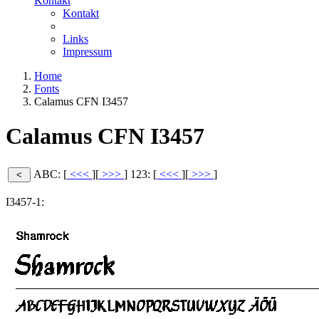
Kontakt
Kontakt
Links
Impressum
Home
Fonts
Calamus CFN I3457
Calamus CFN I3457
ABC: [
<<<
][
>>>
]
123: [
<<<
][
>>>
]
I3457-1: