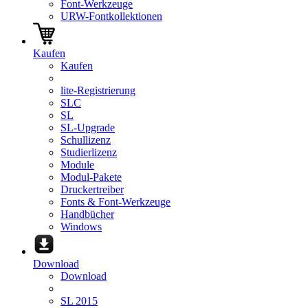
Font-Werkzeuge
URW-Fontkollektionen
Kaufen
Kaufen
lite-Registrierung
SLC
SL
SL-Upgrade
Schullizenz
Studierlizenz
Module
Modul-Pakete
Druckertreiber
Fonts & Font-Werkzeuge
Handbücher
Windows
Download
Download
SL 2015