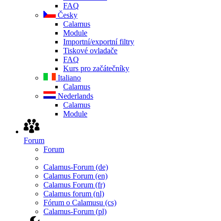
FAQ
Česky
Calamus
Module
Importní/exportní filtry
Tiskové ovladače
FAQ
Kurs pro začátečníky
Italiano
Calamus
Nederlands
Calamus
Module
Forum
Forum
Calamus-Forum (de)
Calamus Forum (en)
Calamus Forum (fr)
Calamus forum (nl)
Fórum o Calamusu (cs)
Calamus-Forum (pl)