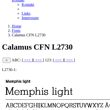
Kontakt
Kontakt
Links
Impressum
Home
Fonts
Calamus CFN L2730
Calamus CFN L2730
ABC: [
<<<
][
>>>
]
123: [
<<<
][
>>>
]
L2730-1: