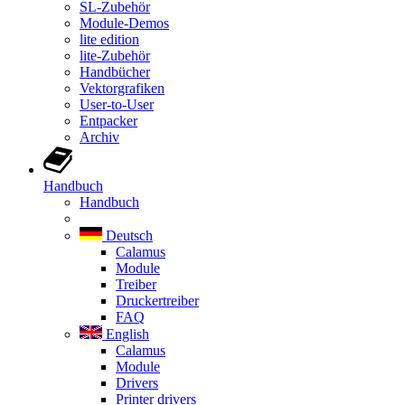
SL-Zubehör
Module-Demos
lite edition
lite-Zubehör
Handbücher
Vektorgrafiken
User-to-User
Entpacker
Archiv
Handbuch
Handbuch
Deutsch
Calamus
Module
Treiber
Druckertreiber
FAQ
English
Calamus
Module
Drivers
Printer drivers