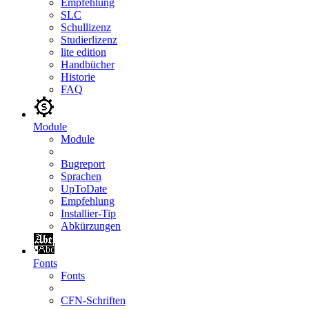
Empfehlung
SLC
Schullizenz
Studierlizenz
lite edition
Handbücher
Historie
FAQ
Module
Module
Bugreport
Sprachen
UpToDate
Empfehlung
Installier-Tip
Abkürzungen
Fonts
Fonts
CFN-Schriften