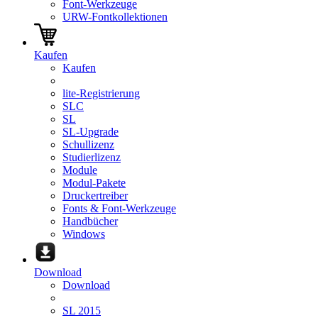
Font-Werkzeuge
URW-Fontkollektionen
Kaufen
Kaufen
lite-Registrierung
SLC
SL
SL-Upgrade
Schullizenz
Studierlizenz
Module
Modul-Pakete
Druckertreiber
Fonts & Font-Werkzeuge
Handbücher
Windows
Download
Download
SL 2015