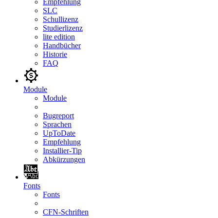
Empfehlung
SLC
Schullizenz
Studierlizenz
lite edition
Handbücher
Historie
FAQ
Module
Module
Bugreport
Sprachen
UpToDate
Empfehlung
Installier-Tip
Abkürzungen
Fonts
Fonts
CFN-Schriften