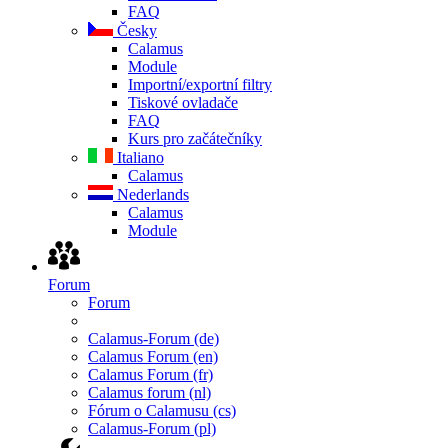
FAQ
Česky
Calamus
Module
Importní/exportní filtry
Tiskové ovladače
FAQ
Kurs pro začátečníky
Italiano
Calamus
Nederlands
Calamus
Module
Forum
Forum
Calamus-Forum (de)
Calamus Forum (en)
Calamus Forum (fr)
Calamus forum (nl)
Fórum o Calamusu (cs)
Calamus-Forum (pl)