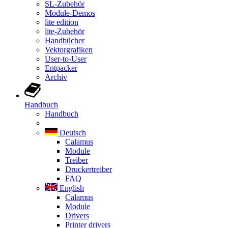
SL-Zubehör
Module-Demos
lite edition
lite-Zubehör
Handbücher
Vektorgrafiken
User-to-User
Entpacker
Archiv
Handbuch
Handbuch
Deutsch
Calamus
Module
Treiber
Druckertreiber
FAQ
English
Calamus
Module
Drivers
Printer drivers