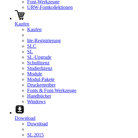
Font-Werkzeuge
URW-Fontkollektionen
Kaufen
Kaufen
lite-Registrierung
SLC
SL
SL-Upgrade
Schullizenz
Studierlizenz
Module
Modul-Pakete
Druckertreiber
Fonts & Font-Werkzeuge
Handbücher
Windows
Download
Download
SL 2015