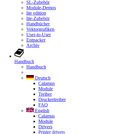
SL-Zubehör
Module-Demos
lite edition
lite-Zubehör
Handbücher
Vektorgrafiken
User-to-User
Entpacker
Archiv
Handbuch
Handbuch
Deutsch
Calamus
Module
Treiber
Druckertreiber
FAQ
English
Calamus
Module
Drivers
Printer drivers