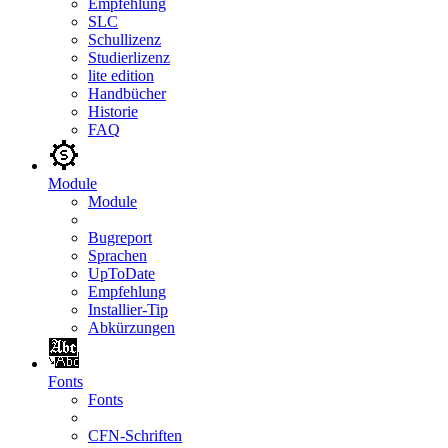
Empfehlung
SLC
Schullizenz
Studierlizenz
lite edition
Handbücher
Historie
FAQ
Module
Module
Bugreport
Sprachen
UpToDate
Empfehlung
Installier-Tip
Abkürzungen
Fonts
Fonts
CFN-Schriften