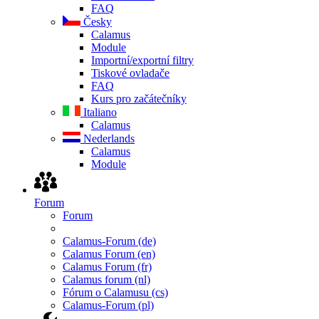
FAQ
Česky
Calamus
Module
Importní/exportní filtry
Tiskové ovladače
FAQ
Kurs pro začátečníky
Italiano
Calamus
Nederlands
Calamus
Module
Forum
Forum
Calamus-Forum (de)
Calamus Forum (en)
Calamus Forum (fr)
Calamus forum (nl)
Fórum o Calamusu (cs)
Calamus-Forum (pl)