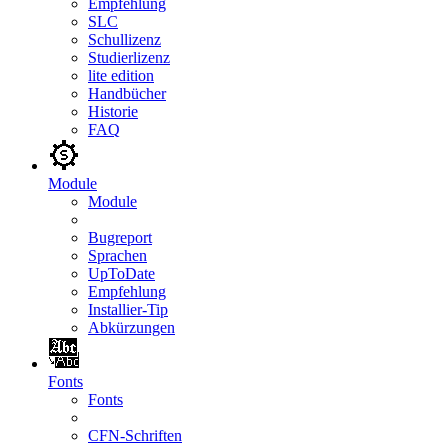
Empfehlung
SLC
Schullizenz
Studierlizenz
lite edition
Handbücher
Historie
FAQ
Module
Module
Bugreport
Sprachen
UpToDate
Empfehlung
Installier-Tip
Abkürzungen
Fonts
Fonts
CFN-Schriften