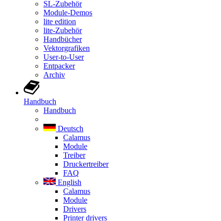
SL-Zubehör
Module-Demos
lite edition
lite-Zubehör
Handbücher
Vektorgrafiken
User-to-User
Entpacker
Archiv
Handbuch
Handbuch
Deutsch
Calamus
Module
Treiber
Druckertreiber
FAQ
English
Calamus
Module
Drivers
Printer drivers