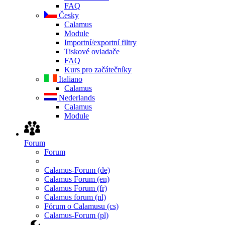
FAQ
Česky
Calamus
Module
Importní/exportní filtry
Tiskové ovladače
FAQ
Kurs pro začátečníky
Italiano
Calamus
Nederlands
Calamus
Module
Forum
Forum
Calamus-Forum (de)
Calamus Forum (en)
Calamus Forum (fr)
Calamus forum (nl)
Fórum o Calamusu (cs)
Calamus-Forum (pl)