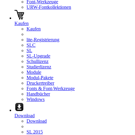
Font-Werkzeuge
URW-Fontkollektionen
Kaufen
Kaufen
lite-Registrierung
SLC
SL
SL-Upgrade
Schullizenz
Studierlizenz
Module
Modul-Pakete
Druckertreiber
Fonts & Font-Werkzeuge
Handbücher
Windows
Download
Download
SL 2015