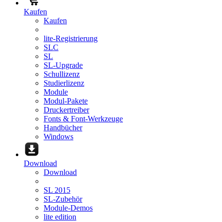
Kaufen
Kaufen
lite-Registrierung
SLC
SL
SL-Upgrade
Schullizenz
Studierlizenz
Module
Modul-Pakete
Druckertreiber
Fonts & Font-Werkzeuge
Handbücher
Windows
Download
Download
SL 2015
SL-Zubehör
Module-Demos
lite edition