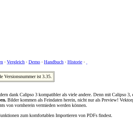
en
·
Vergleich
·
Demo
·
Handbuch
·
Historie
·
le Versionsnummer ist 3.35.
sondern dank Calipso 3 kompatibler als viele andere. Denn mit Calip
ren.
Bilder kommen als Feindaten herein, nicht nur als Preview! Vek
Fonts von vornherein vermieden werden können.
 Funktionen zum komfortablen Importieren von PDFs findest.