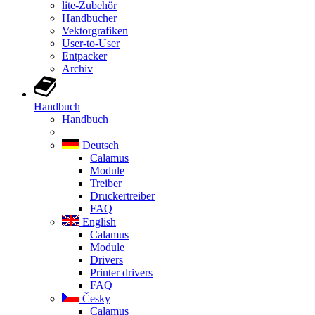
lite-Zubehör
Handbücher
Vektorgrafiken
User-to-User
Entpacker
Archiv
Handbuch
Handbuch
Deutsch
Calamus
Module
Treiber
Druckertreiber
FAQ
English
Calamus
Module
Drivers
Printer drivers
FAQ
Česky
Calamus