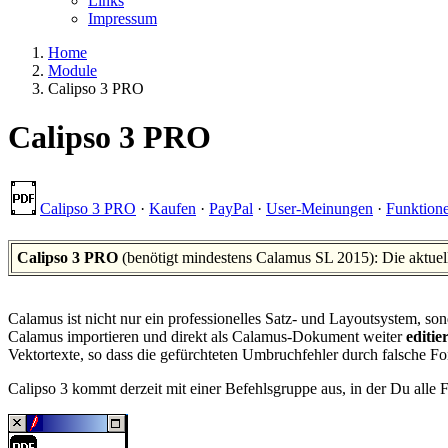
Links
Impressum
Home
Module
Calipso 3 PRO
Calipso 3 PRO
Calipso 3 PRO
·
Kaufen
·
PayPal
·
User-Meinungen
·
Funktion
Calipso 3 PRO
(benötigt mindestens Calamus SL 2015): Die aktuel
Calamus ist nicht nur ein professionelles Satz- und Layoutsystem, 
Calamus importieren und direkt als Calamus-Dokument weiter
editie
Vektortexte, so dass die gefürchteten Umbruchfehler durch falsche 
Calipso 3 kommt derzeit mit einer Befehlsgruppe aus, in der Du alle