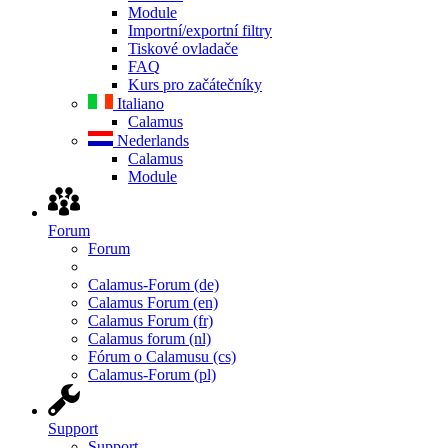
Module
Importní/exportní filtry
Tiskové ovladače
FAQ
Kurs pro začátečníky
Italiano
Calamus
Nederlands
Calamus
Module
Forum
Forum
Calamus-Forum (de)
Calamus Forum (en)
Calamus Forum (fr)
Calamus forum (nl)
Fórum o Calamusu (cs)
Calamus-Forum (pl)
Support
Support