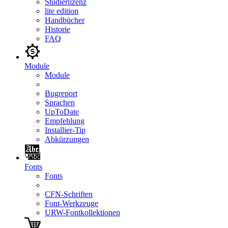
Studierlizenz
lite edition
Handbücher
Historie
FAQ
Module
Module
Bugreport
Sprachen
UpToDate
Empfehlung
Installier-Tip
Abkürzungen
Fonts
Fonts
CFN-Schriften
Font-Werkzeuge
URW-Fontkollektionen