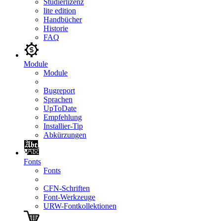
Studierlizenz
lite edition
Handbücher
Historie
FAQ
Module
Module
Bugreport
Sprachen
UpToDate
Empfehlung
Installier-Tip
Abkürzungen
Fonts
Fonts
CFN-Schriften
Font-Werkzeuge
URW-Fontkollektionen