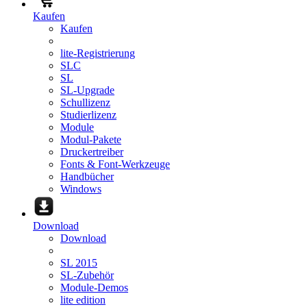
Kaufen
Kaufen
lite-Registrierung
SLC
SL
SL-Upgrade
Schullizenz
Studierlizenz
Module
Modul-Pakete
Druckertreiber
Fonts & Font-Werkzeuge
Handbücher
Windows
Download
Download
SL 2015
SL-Zubehör
Module-Demos
lite edition