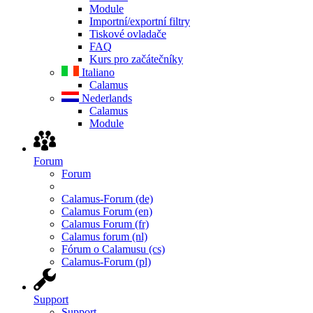
Module
Importní/exportní filtry
Tiskové ovladače
FAQ
Kurs pro začátečníky
Italiano
Calamus
Nederlands
Calamus
Module
Forum
Forum
Calamus-Forum (de)
Calamus Forum (en)
Calamus Forum (fr)
Calamus forum (nl)
Fórum o Calamusu (cs)
Calamus-Forum (pl)
Support
Support