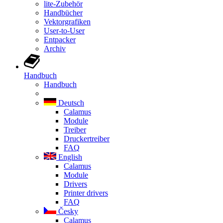
lite-Zubehör
Handbücher
Vektorgrafiken
User-to-User
Entpacker
Archiv
Handbuch
Handbuch
Deutsch
Calamus
Module
Treiber
Druckertreiber
FAQ
English
Calamus
Module
Drivers
Printer drivers
FAQ
Česky
Calamus