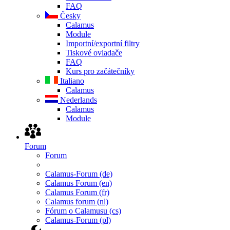
FAQ
Česky
Calamus
Module
Importní/exportní filtry
Tiskové ovladače
FAQ
Kurs pro začátečníky
Italiano
Calamus
Nederlands
Calamus
Module
Forum
Forum
Calamus-Forum (de)
Calamus Forum (en)
Calamus Forum (fr)
Calamus forum (nl)
Fórum o Calamusu (cs)
Calamus-Forum (pl)