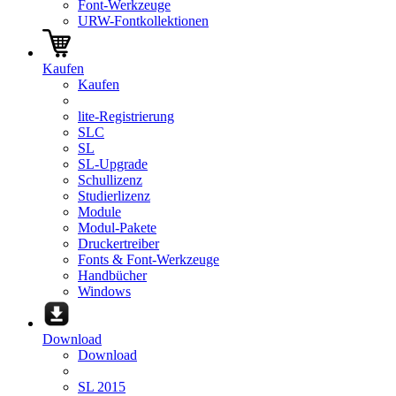
Font-Werkzeuge
URW-Fontkollektionen
Kaufen
Kaufen
lite-Registrierung
SLC
SL
SL-Upgrade
Schullizenz
Studierlizenz
Module
Modul-Pakete
Druckertreiber
Fonts & Font-Werkzeuge
Handbücher
Windows
Download
Download
SL 2015