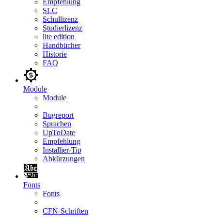
Empfehlung
SLC
Schullizenz
Studierlizenz
lite edition
Handbücher
Historie
FAQ
Module
Module
Bugreport
Sprachen
UpToDate
Empfehlung
Installier-Tip
Abkürzungen
Fonts
Fonts
CFN-Schriften