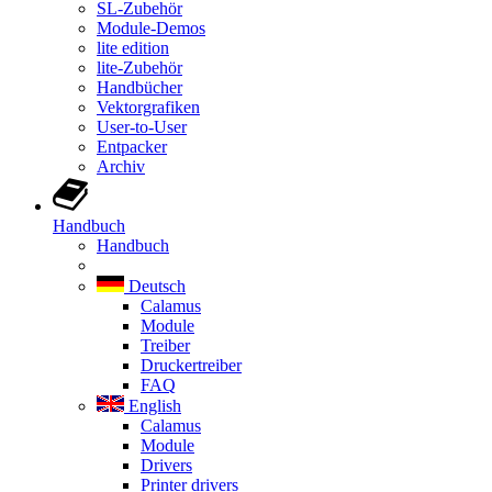
SL-Zubehör
Module-Demos
lite edition
lite-Zubehör
Handbücher
Vektorgrafiken
User-to-User
Entpacker
Archiv
Handbuch
Handbuch
Deutsch
Calamus
Module
Treiber
Druckertreiber
FAQ
English
Calamus
Module
Drivers
Printer drivers