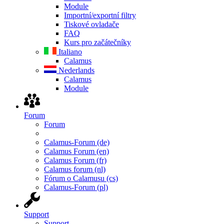
Module
Importní/exportní filtry
Tiskové ovladače
FAQ
Kurs pro začátečníky
Italiano
Calamus
Nederlands
Calamus
Module
Forum
Forum
Calamus-Forum (de)
Calamus Forum (en)
Calamus Forum (fr)
Calamus forum (nl)
Fórum o Calamusu (cs)
Calamus-Forum (pl)
Support
Support