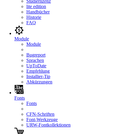
Studierlizenz
lite edition
Handbücher
Historie
FAQ
Module
Module
Bugreport
Sprachen
UpToDate
Empfehlung
Installier-Tip
Abkürzungen
Fonts
Fonts
CFN-Schriften
Font-Werkzeuge
URW-Fontkollektionen