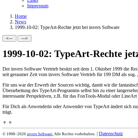
Links
Impressum
Home
News
1999-10-02: TypeArt-Rechte jetzt bei invers Software
1999-10-02: TypeArt-Rechte jetz
Der invers Software Vertrieb besitzt seit dem 1. Oktober 1999 die R
seit geraumer Zeit vom invers Software Vertrieb für 199 DM als sog.
Für uns war der Erwerb der Sourcen wichtig, damit wir die fantasti
Überarbeitung des TypeArt-Programms selbst hin zu einer langersehnte
interessante Perspektiven, z.B. für das FonTools-Modul oder LineArt 2
Für Dich als Anwenderin oder Anwender von TypeArt ändert sich zunä
trägt.
|
Datenschutz
© 1998–2026
invers Software.
Alle Rechte vorbehalten.