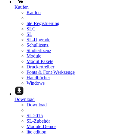
Kaufen
Kaufen
lite-Registrierung
SLC
SL
SL-Upgrade
Schullizenz
Studierlizenz
Module
Modul-Pakete
Druckertreiber
Fonts & Font-Werkzeuge
Handbücher
Windows
Download
Download
SL 2015
SL-Zubehör
Module-Demos
lite edition