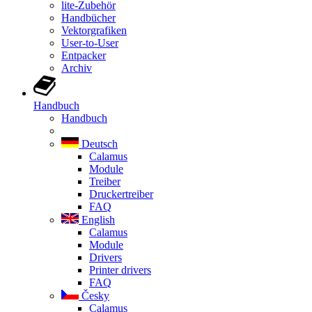
lite-Zubehör
Handbücher
Vektorgrafiken
User-to-User
Entpacker
Archiv
Handbuch
Handbuch
Deutsch
Calamus
Module
Treiber
Druckertreiber
FAQ
English
Calamus
Module
Drivers
Printer drivers
FAQ
Česky
Calamus