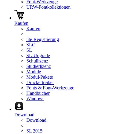
Font-Werkzeuge
URW-Fontkollektionen
Kaufen
Kaufen
lite-Registrierung
SLC
SL
SL-Upgrade
Schullizenz
Studierlizenz
Module
Modul-Pakete
Druckertreiber
Fonts & Font-Werkzeuge
Handbücher
Windows
Download
Download
SL 2015