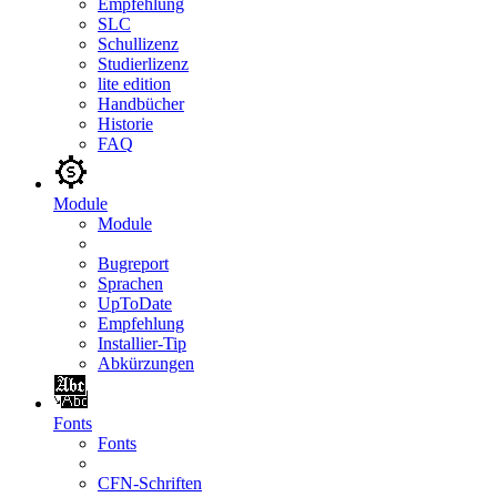
Empfehlung
SLC
Schullizenz
Studierlizenz
lite edition
Handbücher
Historie
FAQ
Module
Module
Bugreport
Sprachen
UpToDate
Empfehlung
Installier-Tip
Abkürzungen
Fonts
Fonts
CFN-Schriften