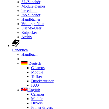
SL-Zubehör
Module-Demos
lite edition
lite-Zubehör
Handbücher
Vektorgrafiken
User-to-User
Entpacker
Archiv
Handbuch
Handbuch
Deutsch
Calamus
Module
Treiber
Druckertreiber
FAQ
English
Calamus
Module
Drivers
Printer drivers