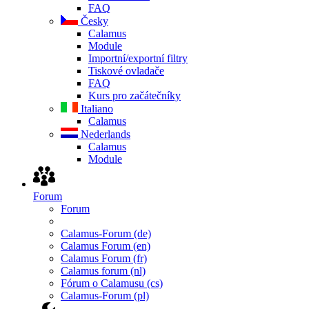
FAQ
Česky
Calamus
Module
Importní/exportní filtry
Tiskové ovladače
FAQ
Kurs pro začátečníky
Italiano
Calamus
Nederlands
Calamus
Module
Forum
Forum
Calamus-Forum (de)
Calamus Forum (en)
Calamus Forum (fr)
Calamus forum (nl)
Fórum o Calamusu (cs)
Calamus-Forum (pl)