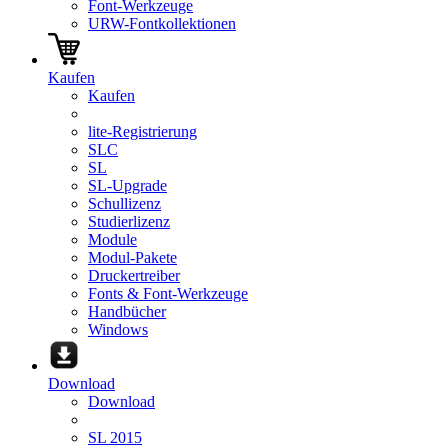
Font-Werkzeuge
URW-Fontkollektionen
Kaufen
Kaufen
lite-Registrierung
SLC
SL
SL-Upgrade
Schullizenz
Studierlizenz
Module
Modul-Pakete
Druckertreiber
Fonts & Font-Werkzeuge
Handbücher
Windows
Download
Download
SL 2015