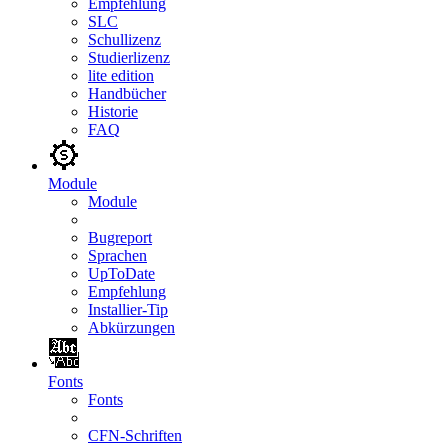
Empfehlung
SLC
Schullizenz
Studierlizenz
lite edition
Handbücher
Historie
FAQ
Module
Module
Bugreport
Sprachen
UpToDate
Empfehlung
Installier-Tip
Abkürzungen
Fonts
Fonts
CFN-Schriften