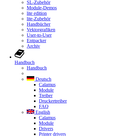
SL-Zubehör
Module-Demos
lite edition
lite-Zubehör
Handbücher
Vektorgrafiken
User-to-User
Entpacker
Archiv
Handbuch
Handbuch
Deutsch
Calamus
Module
Treiber
Druckertreiber
FAQ
English
Calamus
Module
Drivers
Printer drivers