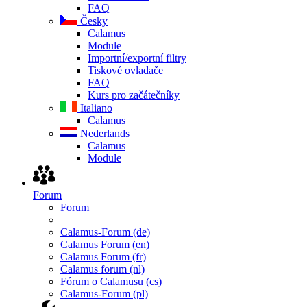
FAQ
Česky
Calamus
Module
Importní/exportní filtry
Tiskové ovladače
FAQ
Kurs pro začátečníky
Italiano
Calamus
Nederlands
Calamus
Module
Forum
Forum
Calamus-Forum (de)
Calamus Forum (en)
Calamus Forum (fr)
Calamus forum (nl)
Fórum o Calamusu (cs)
Calamus-Forum (pl)