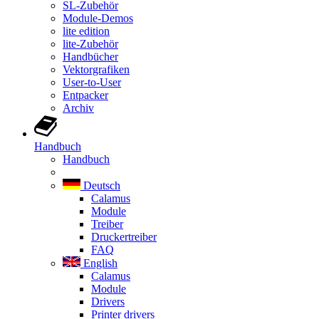
SL-Zubehör
Module-Demos
lite edition
lite-Zubehör
Handbücher
Vektorgrafiken
User-to-User
Entpacker
Archiv
Handbuch
Handbuch
Deutsch
Calamus
Module
Treiber
Druckertreiber
FAQ
English
Calamus
Module
Drivers
Printer drivers