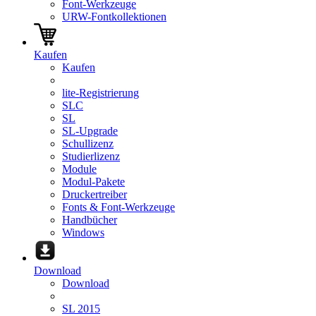
Font-Werkzeuge
URW-Fontkollektionen
Kaufen
Kaufen
lite-Registrierung
SLC
SL
SL-Upgrade
Schullizenz
Studierlizenz
Module
Modul-Pakete
Druckertreiber
Fonts & Font-Werkzeuge
Handbücher
Windows
Download
Download
SL 2015