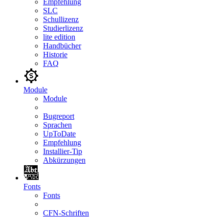
Empfehlung
SLC
Schullizenz
Studierlizenz
lite edition
Handbücher
Historie
FAQ
Module
Module
Bugreport
Sprachen
UpToDate
Empfehlung
Installier-Tip
Abkürzungen
Fonts
Fonts
CFN-Schriften