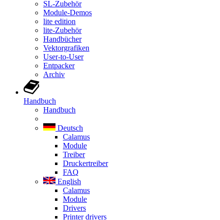
SL-Zubehör
Module-Demos
lite edition
lite-Zubehör
Handbücher
Vektorgrafiken
User-to-User
Entpacker
Archiv
Handbuch
Handbuch
Deutsch
Calamus
Module
Treiber
Druckertreiber
FAQ
English
Calamus
Module
Drivers
Printer drivers