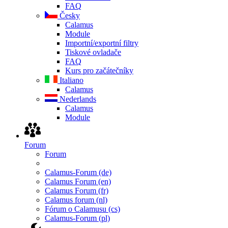
FAQ
Česky
Calamus
Module
Importní/exportní filtry
Tiskové ovladače
FAQ
Kurs pro začátečníky
Italiano
Calamus
Nederlands
Calamus
Module
Forum
Forum
Calamus-Forum (de)
Calamus Forum (en)
Calamus Forum (fr)
Calamus forum (nl)
Fórum o Calamusu (cs)
Calamus-Forum (pl)