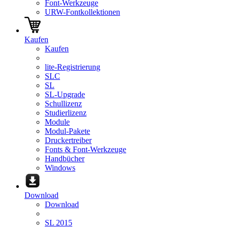
Font-Werkzeuge
URW-Fontkollektionen
Kaufen
Kaufen
lite-Registrierung
SLC
SL
SL-Upgrade
Schullizenz
Studierlizenz
Module
Modul-Pakete
Druckertreiber
Fonts & Font-Werkzeuge
Handbücher
Windows
Download
Download
SL 2015