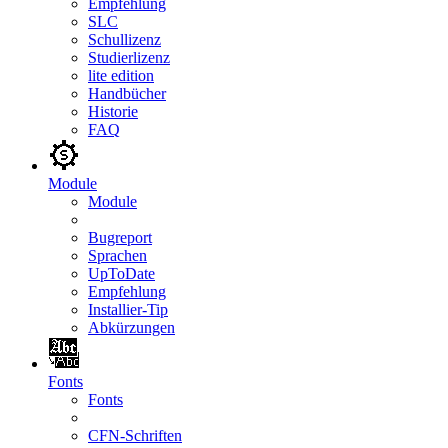
Empfehlung
SLC
Schullizenz
Studierlizenz
lite edition
Handbücher
Historie
FAQ
Module
Module
Bugreport
Sprachen
UpToDate
Empfehlung
Installier-Tip
Abkürzungen
Fonts
Fonts
CFN-Schriften