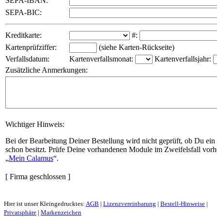
SEPA-IBAN:
SEPA-BIC:
Kreditkarte:
#:
Kartenprüfziffer:
(siehe Karten-Rückseite)
Verfallsdatum:
Kartenverfallsmonat:
Kartenverfallsjahr:
Zusätzliche Anmerkungen:
Wichtiger Hinweis:
Bei der Bearbeitung Deiner Bestellung wird nicht geprüft, ob Du ein
schon besitzt. Prüfe Deine vorhandenen Module im Zweifelsfall vorh
Mein Calamus
.
[ Firma geschlossen ]
Hier ist unser Kleingedrucktes:
AGB
|
Lizenzvereinbarung
|
Bestell-Hinweise
|
Privatsphäre
|
Markenzeichen